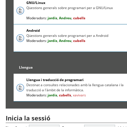
GNU/Linux
Qüestions generals sobre programari per a GNU/Linux
Moderadors:
jordis
,
Andreu
,
cubells
Android
Qüestions generals sobre programari per a Android
Moderadors:
jordis
,
Andreu
,
cubells
Llengua
Llengua i traducció de programari
Destinat a consultes relacionades amb la llengua catalana i la
traducció a l'àmbit de la informàtica.
Moderadors:
jordis
,
cubells
,
xavivars
Inicia la sessió