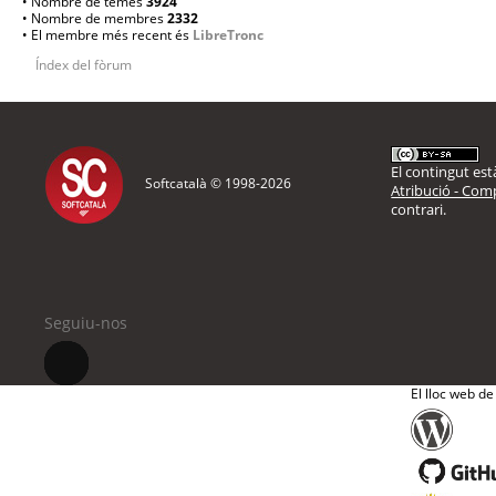
• Nombre de temes
3924
• Nombre de membres
2332
• El membre més recent és
LibreTronc
Índex del fòrum
El contingut està
Softcatalà © 1998-
2026
Atribució - Comp
contrari.
Seguiu-nos
El lloc web de