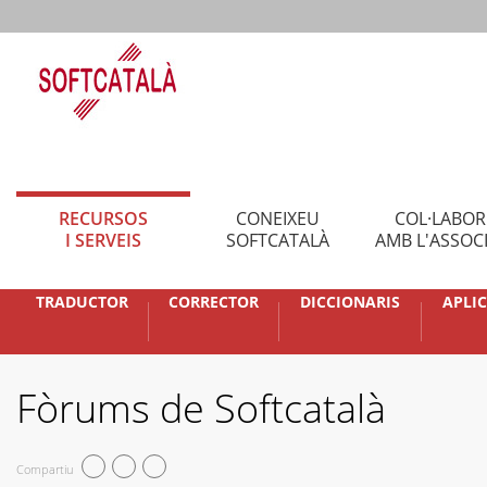
RECURSOS
CONEIXEU
COL·LABO
I SERVEIS
SOFTCATALÀ
AMB L'ASSOC
TRADUCTOR
CORRECTOR
DICCIONARIS
APLI
Fòrums de Softcatalà
Compartiu