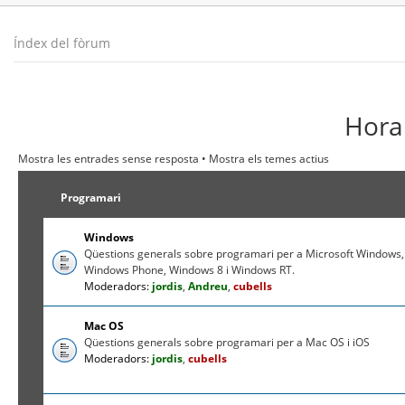
Índex del fòrum
Hora 
Mostra les entrades sense resposta
•
Mostra els temes actius
Programari
Windows
Qüestions generals sobre programari per a Microsoft Windows,
Windows Phone, Windows 8 i Windows RT.
Moderadors:
jordis
,
Andreu
,
cubells
Mac OS
Qüestions generals sobre programari per a Mac OS i iOS
Moderadors:
jordis
,
cubells