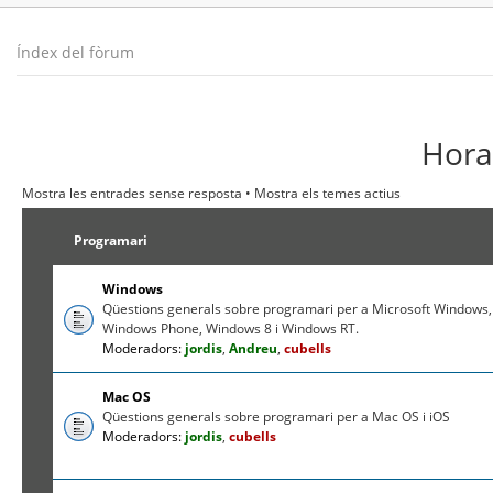
Índex del fòrum
Hora 
Mostra les entrades sense resposta
•
Mostra els temes actius
Programari
Windows
Qüestions generals sobre programari per a Microsoft Windows,
Windows Phone, Windows 8 i Windows RT.
Moderadors:
jordis
,
Andreu
,
cubells
Mac OS
Qüestions generals sobre programari per a Mac OS i iOS
Moderadors:
jordis
,
cubells