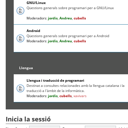
GNU/Linux
Qüestions generals sobre programari per a GNU/Linux
Moderadors:
jordis
,
Andreu
,
cubells
Android
Qüestions generals sobre programari per a Android
Moderadors:
jordis
,
Andreu
,
cubells
Llengua
Llengua i traducció de programari
Destinat a consultes relacionades amb la llengua catalana i la
traducció a l'àmbit de la informàtica.
Moderadors:
jordis
,
cubells
,
xavivars
Inicia la sessió