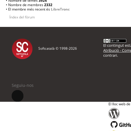
• Nombre de temes
3924
• Nombre de membres
2332
• El membre més recent és
LibreTronc
Índex del fòrum
El contingut està
Softcatalà © 1998-
2026
Atribució - Comp
contrari.
Seguiu-nos
El lloc web de