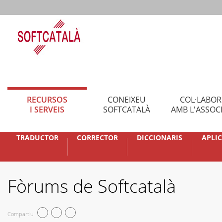
RECURSOS
CONEIXEU
COL·LABO
I SERVEIS
SOFTCATALÀ
AMB L'ASSOC
TRADUCTOR
CORRECTOR
DICCIONARIS
APLI
Fòrums de Softcatalà
Compartiu