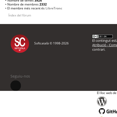
• Nombre de temes
3924
• Nombre de membres
2332
• El membre més recent és
LibreTronc
Índex del fòrum
El contingut està
Softcatalà © 1998-
2026
Atribució - Comp
contrari.
Seguiu-nos
El lloc web de