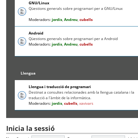
GNU/Linux
Qüestions generals sobre programari per a GNU/Linux
Moderadors:
jordis
,
Andreu
,
cubells
Android
Qüestions generals sobre programari per a Android
Moderadors:
jordis
,
Andreu
,
cubells
Llengua
Llengua i traducció de programari
Destinat a consultes relacionades amb la llengua catalana i la
traducció a l'àmbit de la informàtica.
Moderadors:
jordis
,
cubells
,
xavivars
Inicia la sessió