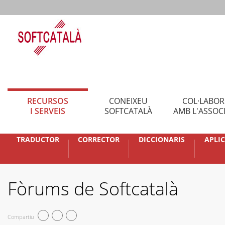
RECURSOS
CONEIXEU
COL·LABO
I SERVEIS
SOFTCATALÀ
AMB L'ASSOC
TRADUCTOR
CORRECTOR
DICCIONARIS
APLI
Fòrums de Softcatalà
Compartiu