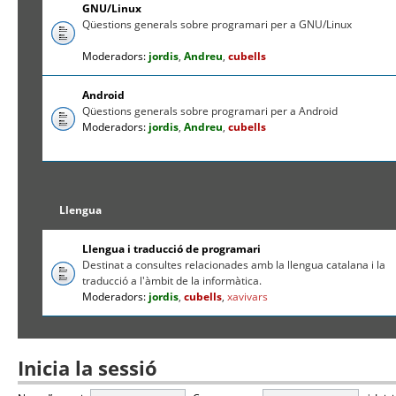
GNU/Linux
Qüestions generals sobre programari per a GNU/Linux
Moderadors:
jordis
,
Andreu
,
cubells
Android
Qüestions generals sobre programari per a Android
Moderadors:
jordis
,
Andreu
,
cubells
Llengua
Llengua i traducció de programari
Destinat a consultes relacionades amb la llengua catalana i la
traducció a l'àmbit de la informàtica.
Moderadors:
jordis
,
cubells
,
xavivars
Inicia la sessió