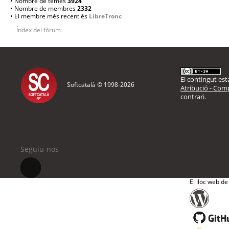
• Nombre de temes
3924
• Nombre de membres
2332
• El membre més recent és
LibreTronc
Índex del fòrum
El contingut està
Softcatalà © 1998-
2026
Atribució - Comp
contrari.
Seguiu-nos
El lloc web de