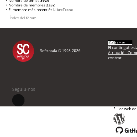
• Nombre de temes
3924
• Nombre de membres
2332
• El membre més recent és
LibreTronc
Índex del fòrum
El contingut està
Softcatalà © 1998-
2026
Atribució - Comp
contrari.
Seguiu-nos
El lloc web de