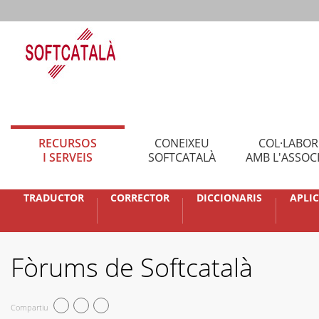
RECURSOS
CONEIXEU
COL·LABO
I SERVEIS
SOFTCATALÀ
AMB L'ASSOC
TRADUCTOR
CORRECTOR
DICCIONARIS
APLI
Fòrums de Softcatalà
Compartiu