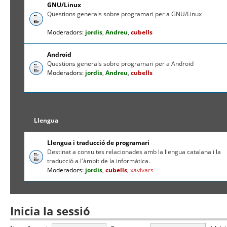
GNU/Linux
Qüestions generals sobre programari per a GNU/Linux
Moderadors:
jordis
,
Andreu
,
cubells
Android
Qüestions generals sobre programari per a Android
Moderadors:
jordis
,
Andreu
,
cubells
Llengua
Llengua i traducció de programari
Destinat a consultes relacionades amb la llengua catalana i la
traducció a l'àmbit de la informàtica.
Moderadors:
jordis
,
cubells
,
xavivars
Inicia la sessió