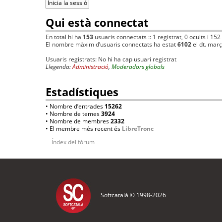
Qui està connectat
En total hi ha
153
usuaris connectats :: 1 registrat, 0 ocults i 152
El nombre màxim d’usuaris connectats ha estat
6102
el dt. mar
Usuaris registrats: No hi ha cap usuari registrat
Llegenda:
Administració
,
Moderadors globals
Estadístiques
• Nombre d’entrades
15262
• Nombre de temes
3924
• Nombre de membres
2332
• El membre més recent és
LibreTronc
Índex del fòrum
Softcatalà © 1998-
2026