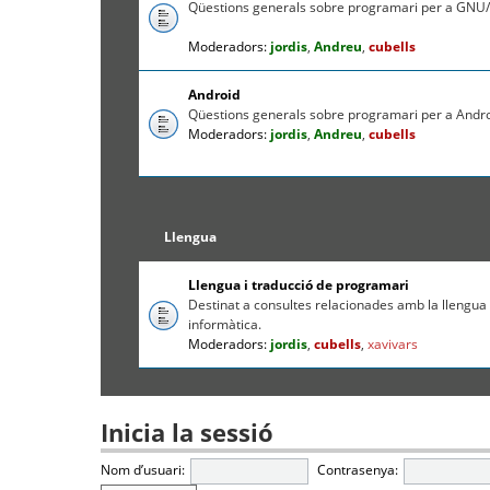
Qüestions generals sobre programari per a GNU/
Moderadors:
jordis
,
Andreu
,
cubells
Android
Qüestions generals sobre programari per a Andr
Moderadors:
jordis
,
Andreu
,
cubells
Llengua
Llengua i traducció de programari
Destinat a consultes relacionades amb la llengua c
informàtica.
Moderadors:
jordis
,
cubells
,
xavivars
Inicia la sessió
Nom d’usuari:
Contrasenya: