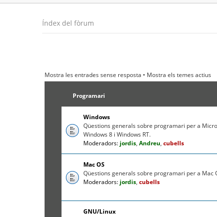
Índex del fòrum
Mostra les entrades sense resposta
•
Mostra els temes actius
Programari
Windows
Qüestions generals sobre programari per a Micr
Windows 8 i Windows RT.
Moderadors:
jordis
,
Andreu
,
cubells
Mac OS
Qüestions generals sobre programari per a Mac O
Moderadors:
jordis
,
cubells
GNU/Linux