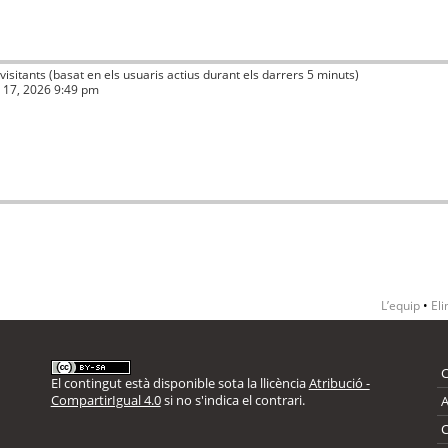
 visitants (basat en els usuaris actius durant els darrers 5 minuts)
ç 17, 2026 9:49 pm
L’equip
•
Eli
El contingut està disponible sota la llicència
Atribució -
CompartirIgual 4.0
si no s'indica el contrari.
A
C