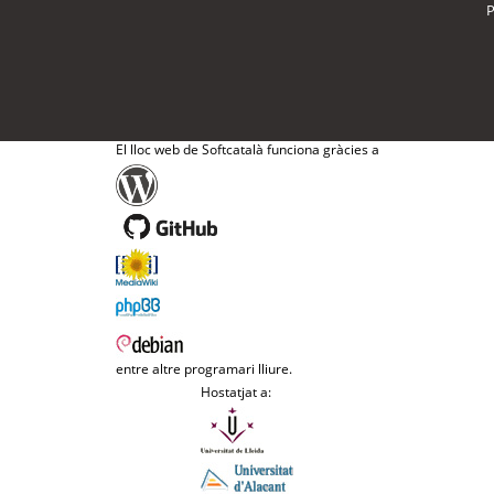
P
El lloc web de Softcatalà funciona gràcies a
entre altre programari lliure.
Hostatjat a: