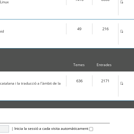
Linux
49
216
oid
Temes
Entrades
636
2171
atalana i la traducció a l'àmbit de la
|
Inicia la sessió a cada visita automàticament