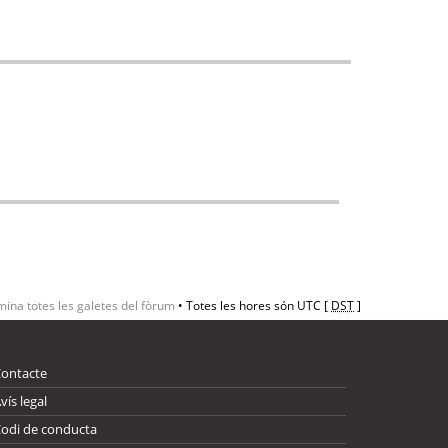
mina totes les galetes del fòrum
• Totes les hores són UTC [
DST
]
Contacte
vís legal
odi de conducta