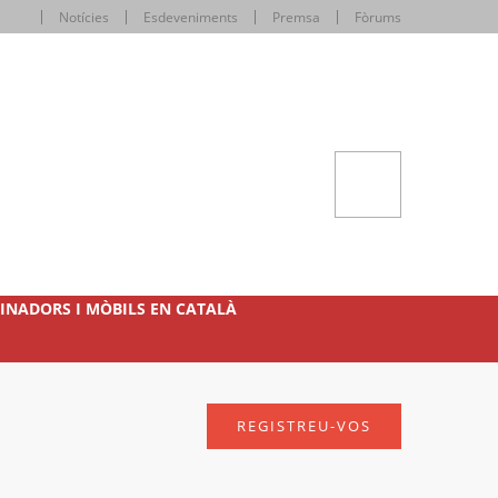
Notícies
Esdeveniments
Premsa
Fòrums
INADORS I MÒBILS EN CATALÀ
REGISTREU-VOS