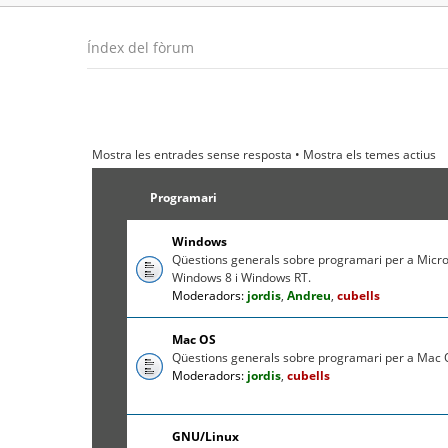
Índex del fòrum
Mostra les entrades sense resposta
•
Mostra els temes actius
Programari
Windows
Qüestions generals sobre programari per a Micr
Windows 8 i Windows RT.
Moderadors:
jordis
,
Andreu
,
cubells
Mac OS
Qüestions generals sobre programari per a Mac O
Moderadors:
jordis
,
cubells
GNU/Linux