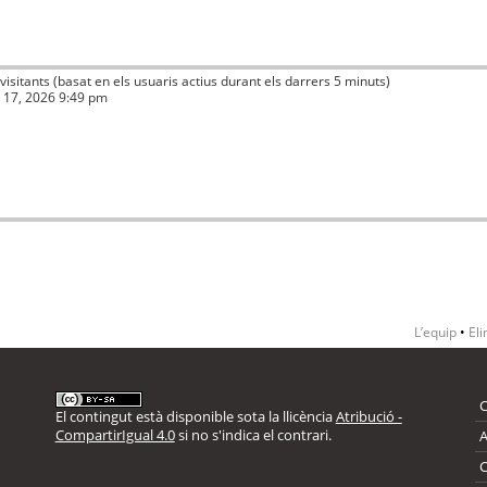
 visitants (basat en els usuaris actius durant els darrers 5 minuts)
ç 17, 2026 9:49 pm
L’equip
•
Eli
El contingut està disponible sota la llicència
Atribució -
CompartirIgual 4.0
si no s'indica el contrari.
A
C