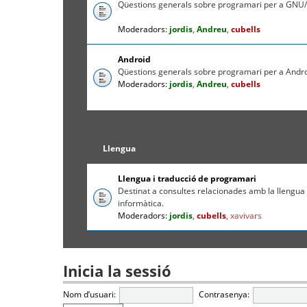
Qüestions generals sobre programari per a GNU/
Moderadors:
jordis
,
Andreu
,
cubells
Android
Qüestions generals sobre programari per a Andr
Moderadors:
jordis
,
Andreu
,
cubells
Llengua
Llengua i traducció de programari
Destinat a consultes relacionades amb la llengua c
informàtica.
Moderadors:
jordis
,
cubells
,
xavivars
Inicia la sessió
Nom d’usuari:
Contrasenya: