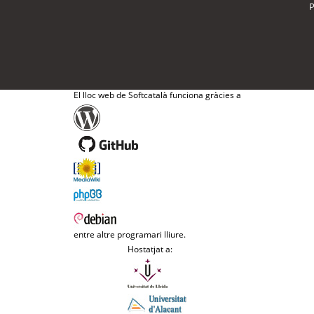
P
El lloc web de Softcatalà funciona gràcies a
entre altre programari lliure.
Hostatjat a: