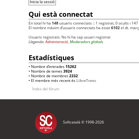
Qui està connectat
En total hi ha
148
usuaris connectats :: 1 registrat, 0 ocults i 147
El nombre màxim d’usuaris connectats ha estat
6102
el dt. mar
Usuaris registrats: No hi ha cap usuari registrat
Llegenda:
Administració
,
Moderadors globals
Estadístiques
• Nombre d’entrades
15262
• Nombre de temes
3924
• Nombre de membres
2332
• El membre més recent és
LibreTronc
Índex del fòrum
Softcatalà © 1998-
2026