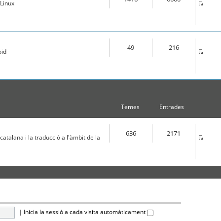
Linux
49
216
oid
Temes
Entrades
636
2171
atalana i la traducció a l'àmbit de la
|
Inicia la sessió a cada visita automàticament