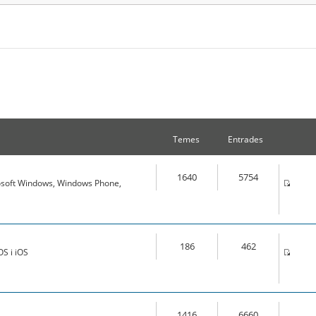
Temes
Entrades
1640
5754
osoft Windows, Windows Phone,
186
462
S i iOS
1416
6660