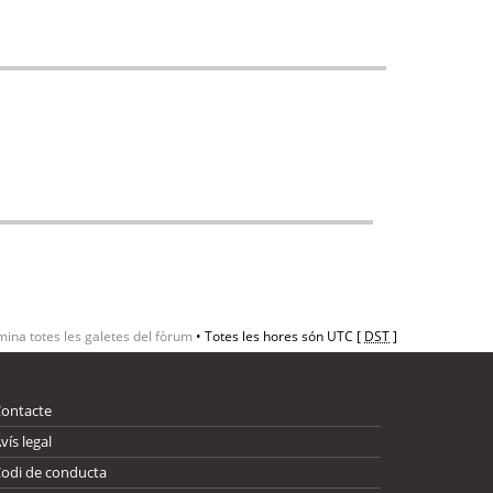
mina totes les galetes del fòrum
• Totes les hores són UTC [
DST
]
Contacte
vís legal
odi de conducta