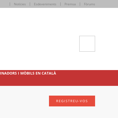
Notícies
Esdeveniments
Premsa
Fòrums
INADORS I MÒBILS EN CATALÀ
REGISTREU-VOS