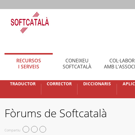
RECURSOS
CONEIXEU
COL·LABO
I SERVEIS
SOFTCATALÀ
AMB L'ASSOC
TRADUCTOR
CORRECTOR
DICCIONARIS
APLI
Fòrums de Softcatalà
Compartiu