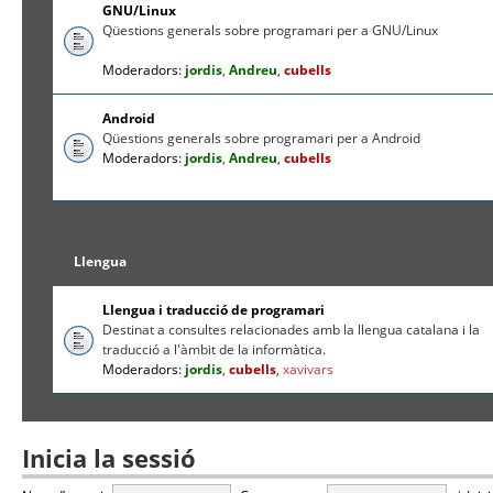
GNU/Linux
Qüestions generals sobre programari per a GNU/Linux
Moderadors:
jordis
,
Andreu
,
cubells
Android
Qüestions generals sobre programari per a Android
Moderadors:
jordis
,
Andreu
,
cubells
Llengua
Llengua i traducció de programari
Destinat a consultes relacionades amb la llengua catalana i la
traducció a l'àmbit de la informàtica.
Moderadors:
jordis
,
cubells
,
xavivars
Inicia la sessió