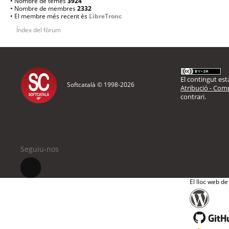
• Nombre de temes
3924
• Nombre de membres
2332
• El membre més recent és
LibreTronc
Índex del fòrum
El contingut està
Softcatalà © 1998-
2026
Atribució - Comp
contrari.
Seguiu-nos
El lloc web de