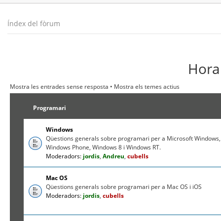
Índex del fòrum
Hora 
Mostra les entrades sense resposta
•
Mostra els temes actius
Programari
Windows
Qüestions generals sobre programari per a Microsoft Windows,
Windows Phone, Windows 8 i Windows RT.
Moderadors:
jordis
,
Andreu
,
cubells
Mac OS
Qüestions generals sobre programari per a Mac OS i iOS
Moderadors:
jordis
,
cubells