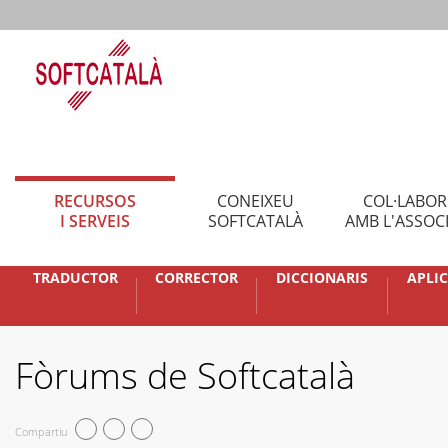
RECURSOS
CONEIXEU
COL·LABO
I SERVEIS
SOFTCATALÀ
AMB L'ASSOC
TRADUCTOR
CORRECTOR
DICCIONARIS
APLI
Fòrums de Softcatalà
Compartiu