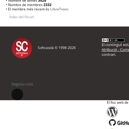
• Nombre de temes
3924
• Nombre de membres
2332
• El membre més recent és
LibreTronc
Índex del fòrum
El contingut està
Softcatalà © 1998-
2026
Atribució - Comp
contrari.
Seguiu-nos
El lloc web de