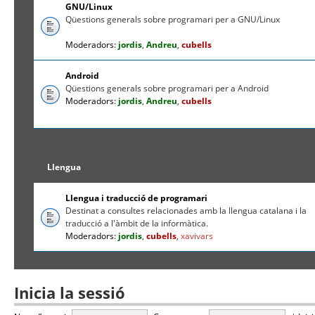
GNU/Linux
Qüestions generals sobre programari per a GNU/Linux
Moderadors:
jordis
,
Andreu
,
cubells
Android
Qüestions generals sobre programari per a Android
Moderadors:
jordis
,
Andreu
,
cubells
Llengua
Llengua i traducció de programari
Destinat a consultes relacionades amb la llengua catalana i la
traducció a l'àmbit de la informàtica.
Moderadors:
jordis
,
cubells
,
xavivars
Inicia la sessió