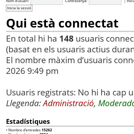
Nom d’usuari:
Contrasenya:
|
Inic
Qui està connectat
En total hi ha
148
usuaris connecta
(basat en els usuaris actius duran
El nombre màxim d’usuaris conn
2026 9:49 pm
Usuaris registrats: No hi ha cap u
Llegenda:
Administració
,
Moderado
Estadístiques
• Nombre d’entrades
15262