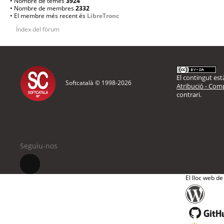
• Nombre de temes
3924
• Nombre de membres
2332
• El membre més recent és
LibreTronc
Índex del fòrum
El contingut està
Softcatalà © 1998-
2026
Atribució - Comp
contrari.
Seguiu-nos
El lloc web de