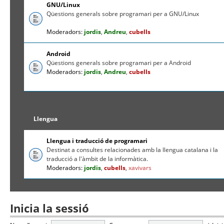
GNU/Linux
Qüestions generals sobre programari per a GNU/Linux
Moderadors:
jordis
,
Andreu
,
cubells
Android
Qüestions generals sobre programari per a Android
Moderadors:
jordis
,
Andreu
,
cubells
Llengua
Llengua i traducció de programari
Destinat a consultes relacionades amb la llengua catalana i la
traducció a l'àmbit de la informàtica.
Moderadors:
jordis
,
cubells
,
xavivars
Inicia la sessió