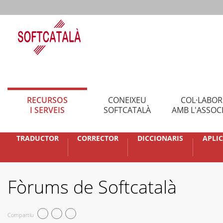
RECURSOS
CONEIXEU
COL·LABO
I SERVEIS
SOFTCATALÀ
AMB L'ASSOC
TRADUCTOR
CORRECTOR
DICCIONARIS
APLI
Fòrums de Softcatalà
Compartiu