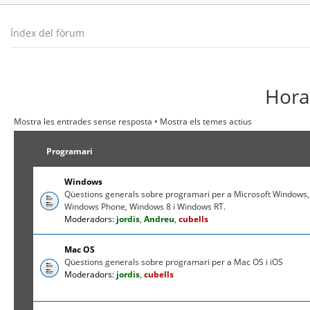
Índex del fòrum
Hora 
Mostra les entrades sense resposta
•
Mostra els temes actius
Programari
Windows
Qüestions generals sobre programari per a Microsoft Windows,
Windows Phone, Windows 8 i Windows RT.
Moderadors:
jordis
,
Andreu
,
cubells
Mac OS
Qüestions generals sobre programari per a Mac OS i iOS
Moderadors:
jordis
,
cubells