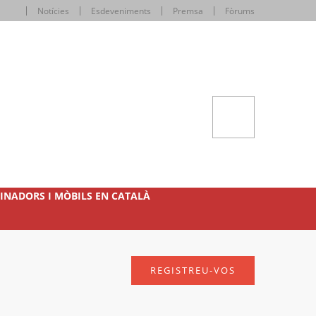
Notícies
Esdeveniments
Premsa
Fòrums
INADORS I MÒBILS EN CATALÀ
REGISTREU-VOS