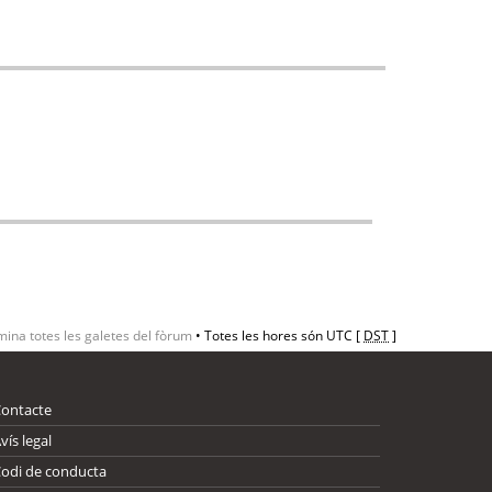
mina totes les galetes del fòrum
• Totes les hores són UTC [
DST
]
Contacte
vís legal
odi de conducta