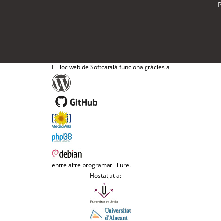
P
El lloc web de Softcatalà funciona gràcies a
entre altre programari lliure.
Hostatjat a: