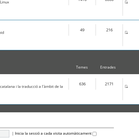
Linux
49
216
oid
Temes
Entrades
636
2171
atalana i la traducció a l'àmbit de la
|
Inicia la sessió a cada visita automàticament