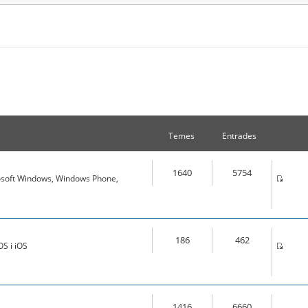
Temes
Entrades
1640
5754
osoft Windows, Windows Phone,
186
462
S i iOS
1416
6660