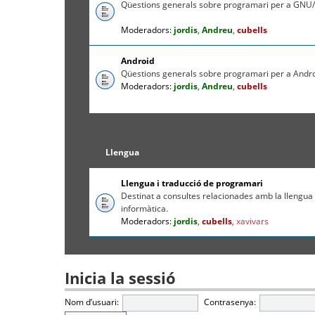
Qüestions generals sobre programari per a GNU/
Moderadors:
jordis
,
Andreu
,
cubells
Android
Qüestions generals sobre programari per a Andr
Moderadors:
jordis
,
Andreu
,
cubells
Llengua
Llengua i traducció de programari
Destinat a consultes relacionades amb la llengua c
informàtica.
Moderadors:
jordis
,
cubells
,
xavivars
Inicia la sessió
Nom d’usuari:
Contrasenya: