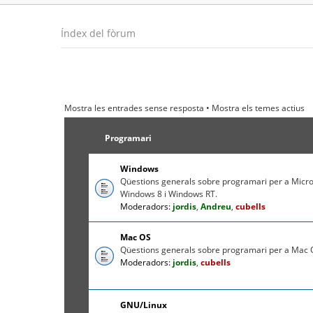
Índex del fòrum
Mostra les entrades sense resposta
•
Mostra els temes actius
Programari
Windows
Qüestions generals sobre programari per a Micr
Windows 8 i Windows RT.
Moderadors:
jordis
,
Andreu
,
cubells
Mac OS
Qüestions generals sobre programari per a Mac O
Moderadors:
jordis
,
cubells
GNU/Linux