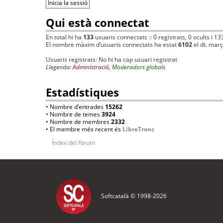
Qui està connectat
En total hi ha
133
usuaris connectats :: 0 registrats, 0 ocults i 13
El nombre màxim d’usuaris connectats ha estat
6102
el dt. mar
Usuaris registrats: No hi ha cap usuari registrat
Llegenda:
Administració
,
Moderadors globals
Estadístiques
• Nombre d’entrades
15262
• Nombre de temes
3924
• Nombre de membres
2332
• El membre més recent és
LibreTronc
Índex del fòrum
Softcatalà © 1998-
2026