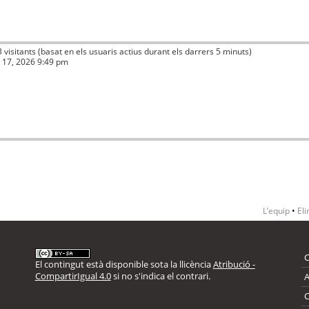
3 visitants (basat en els usuaris actius durant els darrers 5 minuts)
ç 17, 2026 9:49 pm
L’equip
•
Eli
El contingut està disponible sota la llicència
Atribució -
CompartirIgual 4.0
si no s'indica el contrari.
A
C