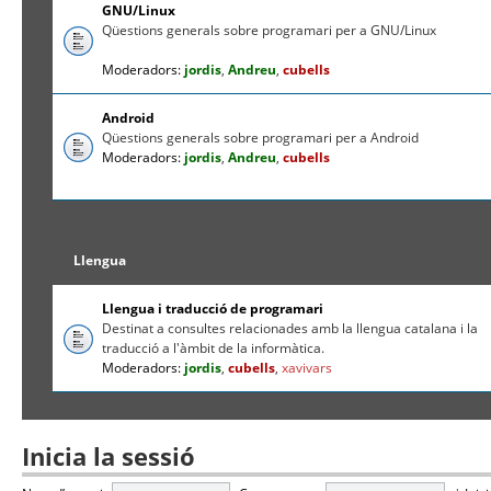
GNU/Linux
Qüestions generals sobre programari per a GNU/Linux
Moderadors:
jordis
,
Andreu
,
cubells
Android
Qüestions generals sobre programari per a Android
Moderadors:
jordis
,
Andreu
,
cubells
Llengua
Llengua i traducció de programari
Destinat a consultes relacionades amb la llengua catalana i la
traducció a l'àmbit de la informàtica.
Moderadors:
jordis
,
cubells
,
xavivars
Inicia la sessió