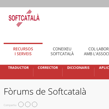
RECURSOS
CONEIXEU
COL·LABO
I SERVEIS
SOFTCATALÀ
AMB L'ASSOC
TRADUCTOR
CORRECTOR
DICCIONARIS
APLI
Fòrums de Softcatalà
Compartiu