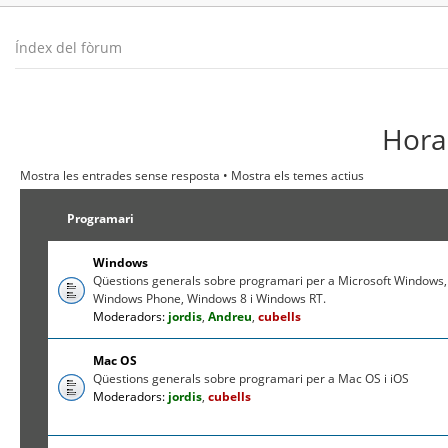
Índex del fòrum
Hora 
Mostra les entrades sense resposta
•
Mostra els temes actius
Programari
Windows
Qüestions generals sobre programari per a Microsoft Windows,
Windows Phone, Windows 8 i Windows RT.
Moderadors:
jordis
,
Andreu
,
cubells
Mac OS
Qüestions generals sobre programari per a Mac OS i iOS
Moderadors:
jordis
,
cubells