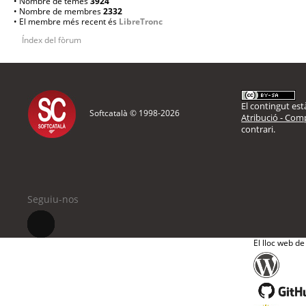
• Nombre de temes
3924
• Nombre de membres
2332
• El membre més recent és
LibreTronc
Índex del fòrum
El contingut està
Softcatalà © 1998-
2026
Atribució - Comp
contrari.
Seguiu-nos
El lloc web de