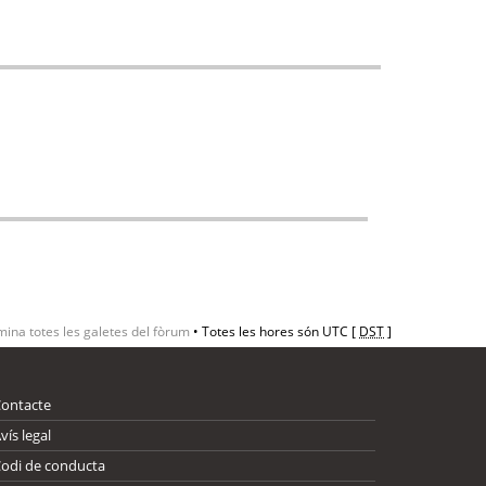
mina totes les galetes del fòrum
• Totes les hores són UTC [
DST
]
Contacte
vís legal
odi de conducta