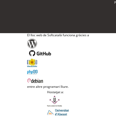
P
El lloc web de Softcatalà funciona gràcies a
entre altre programari lliure.
Hostatjat a: