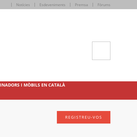
Notícies
Esdeveniments
Premsa
Fòrums
INADORS I MÒBILS EN CATALÀ
REGISTREU-VOS