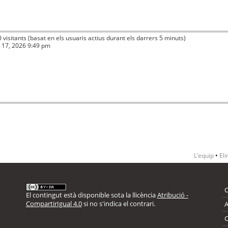
0 visitants (basat en els usuaris actius durant els darrers 5 minuts)
ç 17, 2026 9:49 pm
L’equip
•
Eli
El contingut està disponible sota la llicència
Atribució -
CompartirIgual 4.0
si no s'indica el contrari.
A
C