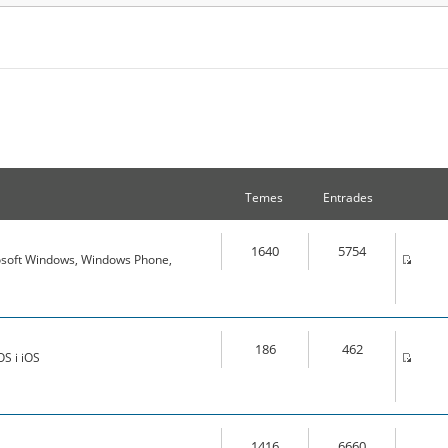
Temes
Entrades
1640
5754
osoft Windows, Windows Phone,
186
462
S i iOS
1416
6660