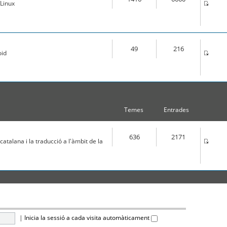
Linux
49
216
oid
Temes
Entrades
636
2171
atalana i la traducció a l'àmbit de la
|
Inicia la sessió a cada visita automàticament