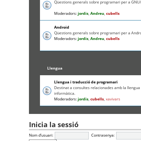
Qüestions generals sobre programari per a GNU/
Moderadors:
jordis
,
Andreu
,
cubells
Android
Qüestions generals sobre programari per a Andr
Moderadors:
jordis
,
Andreu
,
cubells
Llengua
Llengua i traducció de programari
Destinat a consultes relacionades amb la llengua c
informàtica.
Moderadors:
jordis
,
cubells
,
xavivars
Inicia la sessió
Nom d’usuari:
Contrasenya: