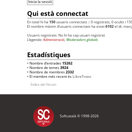
Qui està connectat
En total hi ha
150
usuaris connectats :: 0 registrats, 0 ocults i 15
El nombre màxim d’usuaris connectats ha estat
6102
el dt. mar
Usuaris registrats: No hi ha cap usuari registrat
Llegenda:
Administració
,
Moderadors globals
Estadístiques
• Nombre d’entrades
15262
• Nombre de temes
3924
• Nombre de membres
2332
• El membre més recent és
LibreTronc
Índex del fòrum
Softcatalà © 1998-
2026