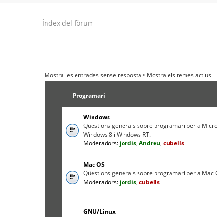
Índex del fòrum
Mostra les entrades sense resposta
•
Mostra els temes actius
Programari
Windows
Qüestions generals sobre programari per a Micr
Windows 8 i Windows RT.
Moderadors:
jordis
,
Andreu
,
cubells
Mac OS
Qüestions generals sobre programari per a Mac O
Moderadors:
jordis
,
cubells
GNU/Linux