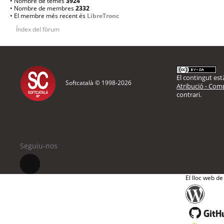
• Nombre de temes
3924
• Nombre de membres
2332
• El membre més recent és
LibreTronc
Índex del fòrum
El contingut està
Softcatalà © 1998-
2026
Atribució - Comp
contrari.
Seguiu-nos
El lloc web de