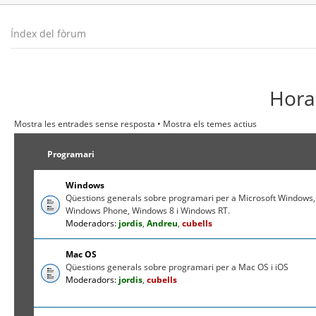
Índex del fòrum
Hora 
Mostra les entrades sense resposta
•
Mostra els temes actius
Programari
Windows
Qüestions generals sobre programari per a Microsoft Windows,
Windows Phone, Windows 8 i Windows RT.
Moderadors:
jordis
,
Andreu
,
cubells
Mac OS
Qüestions generals sobre programari per a Mac OS i iOS
Moderadors:
jordis
,
cubells