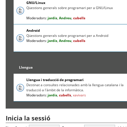
GNU/Linux
Qüestions generals sobre programari per a GNU/Linux
Moderadors:
jordis
,
Andreu
,
cubells
Android
Qüestions generals sobre programari per a Android
Moderadors:
jordis
,
Andreu
,
cubells
Llengua
Llengua i traducció de programari
Destinat a consultes relacionades amb la llengua catalana i la
traducció a l'àmbit de la informàtica.
Moderadors:
jordis
,
cubells
,
xavivars
Inicia la sessió