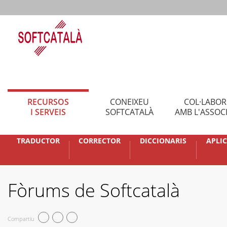
RECURSOS
CONEIXEU
COL·LABO
I SERVEIS
SOFTCATALÀ
AMB L'ASSOC
TRADUCTOR
CORRECTOR
DICCIONARIS
APLI
Fòrums de Softcatalà
Compartiu