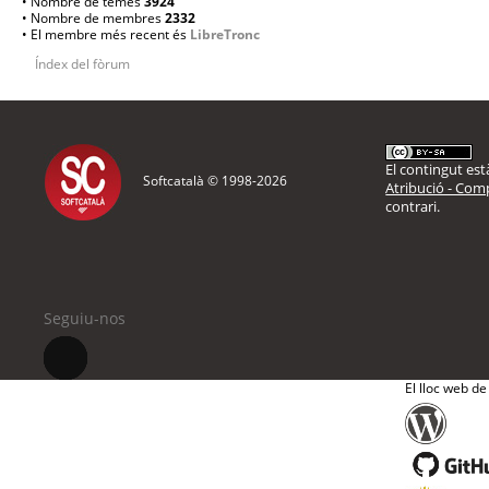
• Nombre de temes
3924
• Nombre de membres
2332
• El membre més recent és
LibreTronc
Índex del fòrum
El contingut està
Softcatalà © 1998-
2026
Atribució - Comp
contrari.
Seguiu-nos
El lloc web de