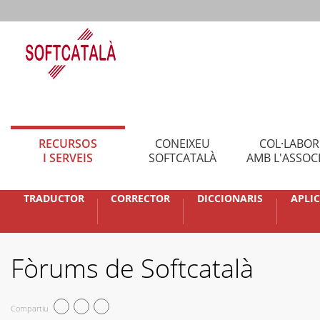
RECURSOS
CONEIXEU
COL·LABO
I SERVEIS
SOFTCATALÀ
AMB L'ASSOC
TRADUCTOR
CORRECTOR
DICCIONARIS
APLI
Fòrums de Softcatalà
Compartiu