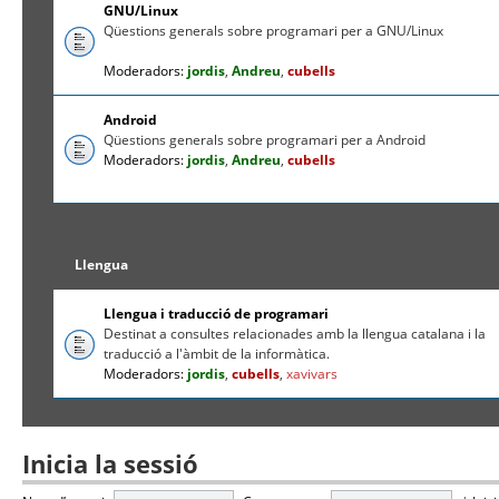
GNU/Linux
Qüestions generals sobre programari per a GNU/Linux
Moderadors:
jordis
,
Andreu
,
cubells
Android
Qüestions generals sobre programari per a Android
Moderadors:
jordis
,
Andreu
,
cubells
Llengua
Llengua i traducció de programari
Destinat a consultes relacionades amb la llengua catalana i la
traducció a l'àmbit de la informàtica.
Moderadors:
jordis
,
cubells
,
xavivars
Inicia la sessió