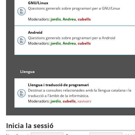
GNU/Linux
Qüestions generals sobre programari per a GNU/Linux
Moderadors:
jordis
,
Andreu
,
cubells
Android
Qüestions generals sobre programari per a Android
Moderadors:
jordis
,
Andreu
,
cubells
Llengua
Llengua i traducció de programari
Destinat a consultes relacionades amb la llengua catalana i la
traducció a l'àmbit de la informàtica.
Moderadors:
jordis
,
cubells
,
xavivars
Inicia la sessió