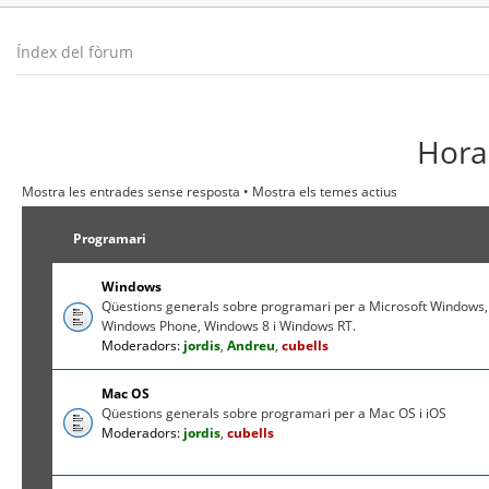
Índex del fòrum
Hora 
Mostra les entrades sense resposta
•
Mostra els temes actius
Programari
Windows
Qüestions generals sobre programari per a Microsoft Windows,
Windows Phone, Windows 8 i Windows RT.
Moderadors:
jordis
,
Andreu
,
cubells
Mac OS
Qüestions generals sobre programari per a Mac OS i iOS
Moderadors:
jordis
,
cubells