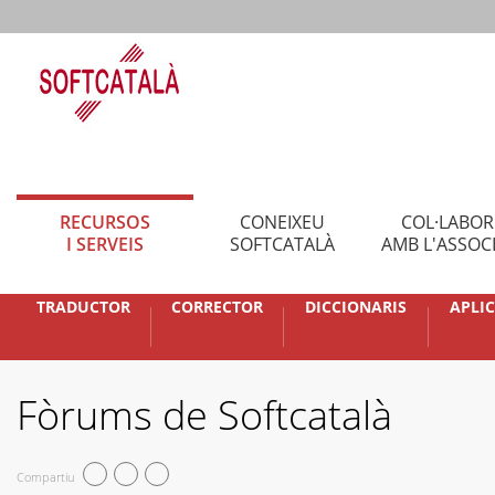
RECURSOS
CONEIXEU
COL·LABO
I SERVEIS
SOFTCATALÀ
AMB L'ASSOC
TRADUCTOR
CORRECTOR
DICCIONARIS
APLI
Fòrums de Softcatalà
Compartiu