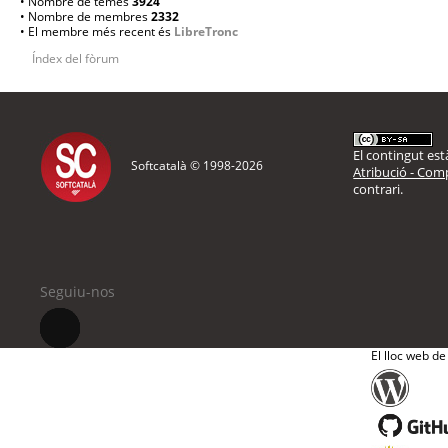
• Nombre de temes
3924
• Nombre de membres
2332
• El membre més recent és
LibreTronc
Índex del fòrum
El contingut està
Softcatalà © 1998-
2026
Atribució - Comp
contrari.
Seguiu-nos
El lloc web de