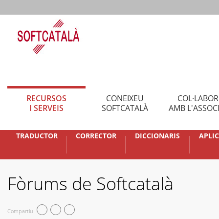
RECURSOS
CONEIXEU
COL·LABO
I SERVEIS
SOFTCATALÀ
AMB L'ASSOC
TRADUCTOR
CORRECTOR
DICCIONARIS
APLI
Fòrums de Softcatalà
Compartiu