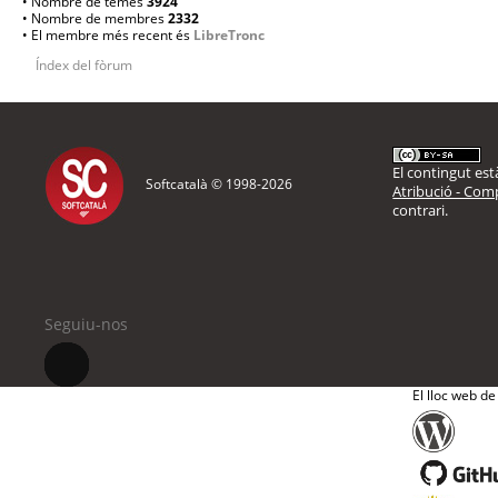
• Nombre de temes
3924
• Nombre de membres
2332
• El membre més recent és
LibreTronc
Índex del fòrum
El contingut està
Softcatalà © 1998-
2026
Atribució - Comp
contrari.
Seguiu-nos
El lloc web de