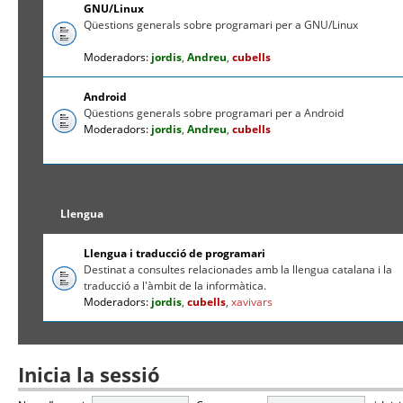
GNU/Linux
Qüestions generals sobre programari per a GNU/Linux
Moderadors:
jordis
,
Andreu
,
cubells
Android
Qüestions generals sobre programari per a Android
Moderadors:
jordis
,
Andreu
,
cubells
Llengua
Llengua i traducció de programari
Destinat a consultes relacionades amb la llengua catalana i la
traducció a l'àmbit de la informàtica.
Moderadors:
jordis
,
cubells
,
xavivars
Inicia la sessió