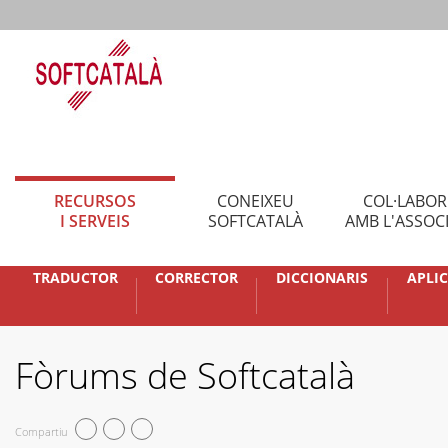
RECURSOS
CONEIXEU
COL·LABO
I SERVEIS
SOFTCATALÀ
AMB L'ASSOC
TRADUCTOR
CORRECTOR
DICCIONARIS
APLI
Fòrums de Softcatalà
Compartiu