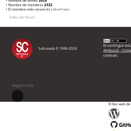
• Nombre de temes
3924
• Nombre de membres
2332
• El membre més recent és
LibreTronc
Índex del fòrum
El contingut està
Softcatalà © 1998-
2026
Atribució - Comp
contrari.
Seguiu-nos
El lloc web de