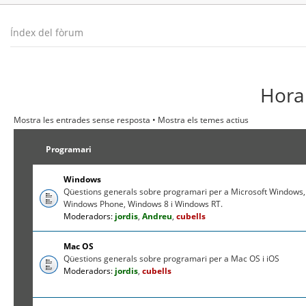
Índex del fòrum
Hora 
Mostra les entrades sense resposta
•
Mostra els temes actius
Programari
Windows
Qüestions generals sobre programari per a Microsoft Windows,
Windows Phone, Windows 8 i Windows RT.
Moderadors:
jordis
,
Andreu
,
cubells
Mac OS
Qüestions generals sobre programari per a Mac OS i iOS
Moderadors:
jordis
,
cubells