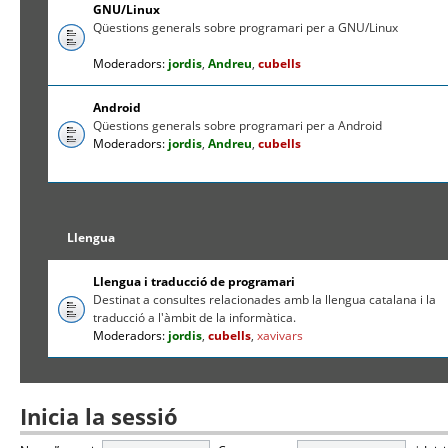
GNU/Linux
Qüestions generals sobre programari per a GNU/Linux
Moderadors:
jordis
,
Andreu
,
cubells
Android
Qüestions generals sobre programari per a Android
Moderadors:
jordis
,
Andreu
,
cubells
Llengua
Llengua i traducció de programari
Destinat a consultes relacionades amb la llengua catalana i la
traducció a l'àmbit de la informàtica.
Moderadors:
jordis
,
cubells
,
xavivars
Inicia la sessió