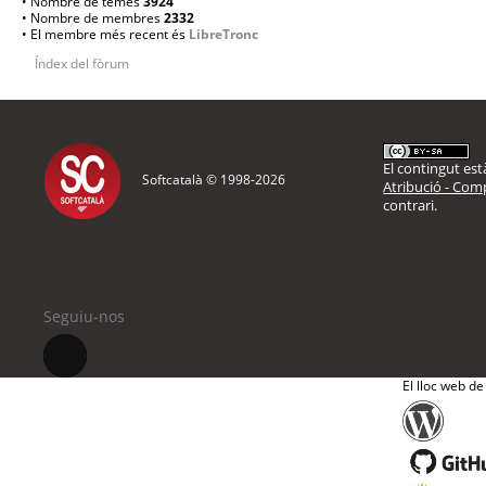
• Nombre de temes
3924
• Nombre de membres
2332
• El membre més recent és
LibreTronc
Índex del fòrum
El contingut està
Softcatalà © 1998-
2026
Atribució - Comp
contrari.
Seguiu-nos
El lloc web de