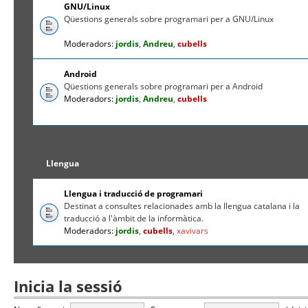
GNU/Linux
Qüestions generals sobre programari per a GNU/Linux
Moderadors:
jordis
,
Andreu
,
cubells
Android
Qüestions generals sobre programari per a Android
Moderadors:
jordis
,
Andreu
,
cubells
Llengua
Llengua i traducció de programari
Destinat a consultes relacionades amb la llengua catalana i la
traducció a l'àmbit de la informàtica.
Moderadors:
jordis
,
cubells
,
xavivars
Inicia la sessió