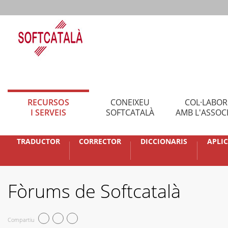
RECURSOS
CONEIXEU
COL·LABO
I SERVEIS
SOFTCATALÀ
AMB L'ASSOC
TRADUCTOR
CORRECTOR
DICCIONARIS
APLI
Fòrums de Softcatalà
Compartiu