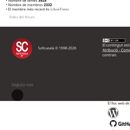
• Nombre de temes
3924
• Nombre de membres
2332
• El membre més recent és
LibreTronc
Índex del fòrum
El contingut està
Softcatalà © 1998-
2026
Atribució - Comp
contrari.
Seguiu-nos
El lloc web de