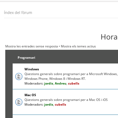
Índex del fòrum
Hora 
Mostra les entrades sense resposta
•
Mostra els temes actius
Programari
Windows
Qüestions generals sobre programari per a Microsoft Windows,
Windows Phone, Windows 8 i Windows RT.
Moderadors:
jordis
,
Andreu
,
cubells
Mac OS
Qüestions generals sobre programari per a Mac OS i iOS
Moderadors:
jordis
,
cubells