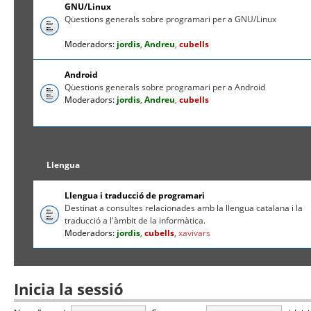
GNU/Linux
Qüestions generals sobre programari per a GNU/Linux
Moderadors:
jordis
,
Andreu
,
cubells
Android
Qüestions generals sobre programari per a Android
Moderadors:
jordis
,
Andreu
,
cubells
Llengua
Llengua i traducció de programari
Destinat a consultes relacionades amb la llengua catalana i la
traducció a l'àmbit de la informàtica.
Moderadors:
jordis
,
cubells
,
xavivars
Inicia la sessió