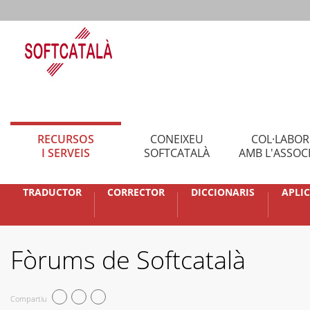
RECURSOS
CONEIXEU
COL·LABO
I SERVEIS
SOFTCATALÀ
AMB L'ASSOC
TRADUCTOR
CORRECTOR
DICCIONARIS
APLI
Fòrums de Softcatalà
Compartiu