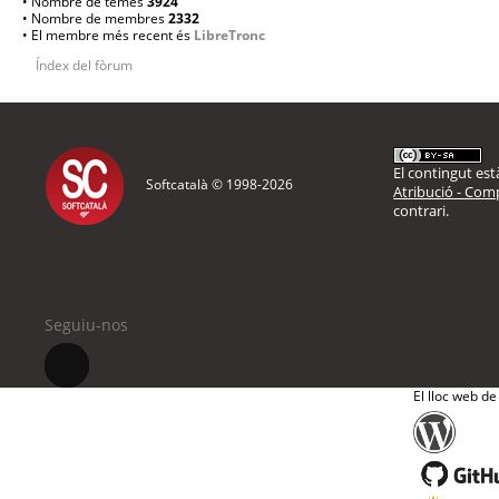
• Nombre de temes
3924
• Nombre de membres
2332
• El membre més recent és
LibreTronc
Índex del fòrum
El contingut està
Softcatalà © 1998-
2026
Atribució - Comp
contrari.
Seguiu-nos
El lloc web de