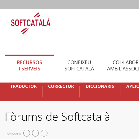
RECURSOS
CONEIXEU
COL·LABO
I SERVEIS
SOFTCATALÀ
AMB L'ASSOC
TRADUCTOR
CORRECTOR
DICCIONARIS
APLI
Fòrums de Softcatalà
Compartiu