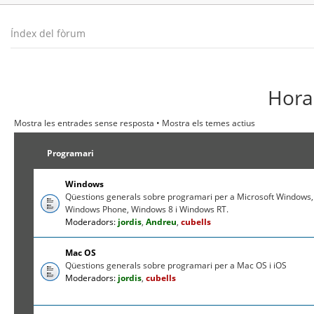
Índex del fòrum
Hora 
Mostra les entrades sense resposta
•
Mostra els temes actius
Programari
Windows
Qüestions generals sobre programari per a Microsoft Windows,
Windows Phone, Windows 8 i Windows RT.
Moderadors:
jordis
,
Andreu
,
cubells
Mac OS
Qüestions generals sobre programari per a Mac OS i iOS
Moderadors:
jordis
,
cubells