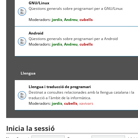
GNU/Linux
Qüestions generals sobre programari per a GNU/Linux
Moderadors:
jordis
,
Andreu
,
cubells
Android
Qüestions generals sobre programari per a Android
Moderadors:
jordis
,
Andreu
,
cubells
Llengua
Llengua i traducció de programari
Destinat a consultes relacionades amb la llengua catalana i la
traducció a l'àmbit de la informàtica.
Moderadors:
jordis
,
cubells
,
xavivars
Inicia la sessió