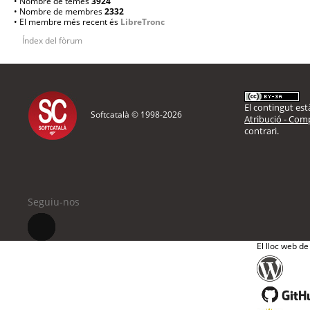
• Nombre de temes
3924
• Nombre de membres
2332
• El membre més recent és
LibreTronc
Índex del fòrum
El contingut està
Softcatalà © 1998-
2026
Atribució - Comp
contrari.
Seguiu-nos
El lloc web de