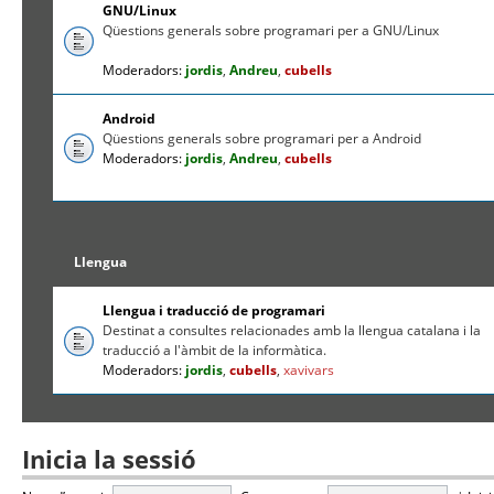
GNU/Linux
Qüestions generals sobre programari per a GNU/Linux
Moderadors:
jordis
,
Andreu
,
cubells
Android
Qüestions generals sobre programari per a Android
Moderadors:
jordis
,
Andreu
,
cubells
Llengua
Llengua i traducció de programari
Destinat a consultes relacionades amb la llengua catalana i la
traducció a l'àmbit de la informàtica.
Moderadors:
jordis
,
cubells
,
xavivars
Inicia la sessió