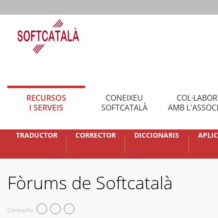
RECURSOS
CONEIXEU
COL·LABO
I SERVEIS
SOFTCATALÀ
AMB L'ASSOC
TRADUCTOR
CORRECTOR
DICCIONARIS
APLI
Fòrums de Softcatalà
Compartiu