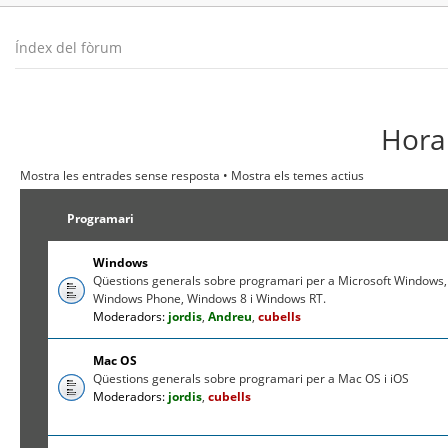
Índex del fòrum
Hora 
Mostra les entrades sense resposta
•
Mostra els temes actius
Programari
Windows
Qüestions generals sobre programari per a Microsoft Windows,
Windows Phone, Windows 8 i Windows RT.
Moderadors:
jordis
,
Andreu
,
cubells
Mac OS
Qüestions generals sobre programari per a Mac OS i iOS
Moderadors:
jordis
,
cubells