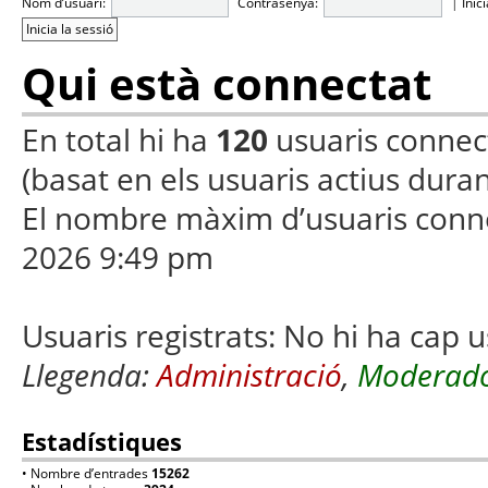
Nom d’usuari:
Contrasenya:
|
Inic
Qui està connectat
En total hi ha
120
usuaris connecta
(basat en els usuaris actius duran
El nombre màxim d’usuaris conn
2026 9:49 pm
Usuaris registrats: No hi ha cap u
Llegenda:
Administració
,
Moderado
Estadístiques
• Nombre d’entrades
15262