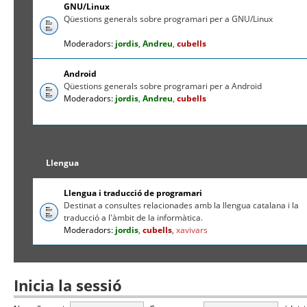
GNU/Linux
Qüestions generals sobre programari per a GNU/Linux
Moderadors:
jordis
,
Andreu
,
cubells
Android
Qüestions generals sobre programari per a Android
Moderadors:
jordis
,
Andreu
,
cubells
Llengua
Llengua i traducció de programari
Destinat a consultes relacionades amb la llengua catalana i la
traducció a l'àmbit de la informàtica.
Moderadors:
jordis
,
cubells
,
xavivars
Inicia la sessió