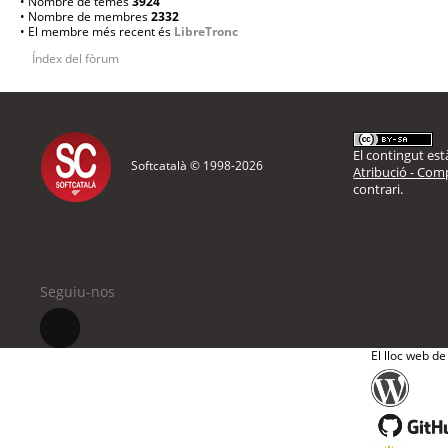
• Nombre de temes
3924
• Nombre de membres
2332
• El membre més recent és
LibreTronc
Índex del fòrum
El contingut està
Softcatalà © 1998-
2026
Atribució - Comp
contrari.
Seguiu-nos
El lloc web de