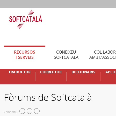
RECURSOS
CONEIXEU
COL·LABO
I SERVEIS
SOFTCATALÀ
AMB L'ASSOC
TRADUCTOR
CORRECTOR
DICCIONARIS
APLI
Fòrums de Softcatalà
Compartiu