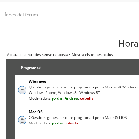
Índex del fòrum
Hora 
Mostra les entrades sense resposta
•
Mostra els temes actius
Programari
Windows
Qüestions generals sobre programari per a Microsoft Windows,
Windows Phone, Windows 8 i Windows RT.
Moderadors:
jordis
,
Andreu
,
cubells
Mac OS
Qüestions generals sobre programari per a Mac OS i iOS
Moderadors:
jordis
,
cubells