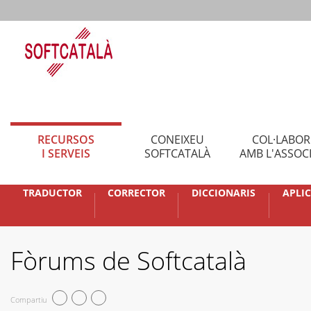
RECURSOS
CONEIXEU
COL·LABO
I SERVEIS
SOFTCATALÀ
AMB L'ASSOC
TRADUCTOR
CORRECTOR
DICCIONARIS
APLI
Fòrums de Softcatalà
Compartiu