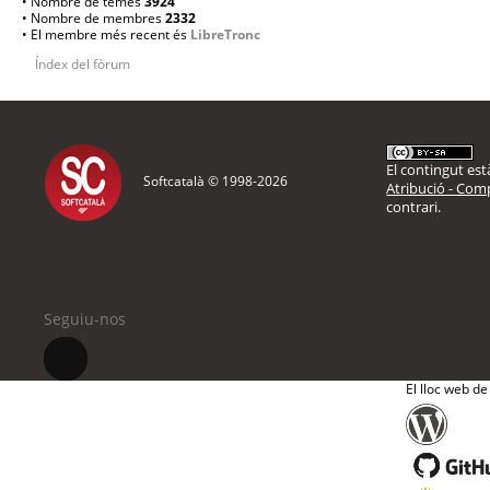
• Nombre de temes
3924
• Nombre de membres
2332
• El membre més recent és
LibreTronc
Índex del fòrum
El contingut està
Softcatalà © 1998-
2026
Atribució - Comp
contrari.
Seguiu-nos
El lloc web de