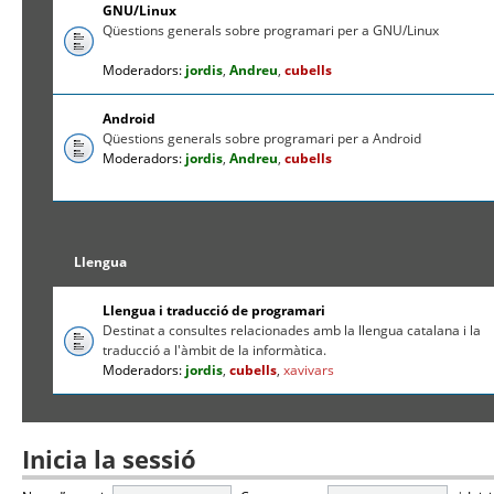
GNU/Linux
Qüestions generals sobre programari per a GNU/Linux
Moderadors:
jordis
,
Andreu
,
cubells
Android
Qüestions generals sobre programari per a Android
Moderadors:
jordis
,
Andreu
,
cubells
Llengua
Llengua i traducció de programari
Destinat a consultes relacionades amb la llengua catalana i la
traducció a l'àmbit de la informàtica.
Moderadors:
jordis
,
cubells
,
xavivars
Inicia la sessió