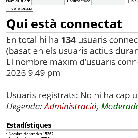
Nom d’usuari:
Contrasenya:
|
Inic
Qui està connectat
En total hi ha
134
usuaris connecta
(basat en els usuaris actius duran
El nombre màxim d’usuaris conn
2026 9:49 pm
Usuaris registrats: No hi ha cap u
Llegenda:
Administració
,
Moderado
Estadístiques
• Nombre d’entrades
15262