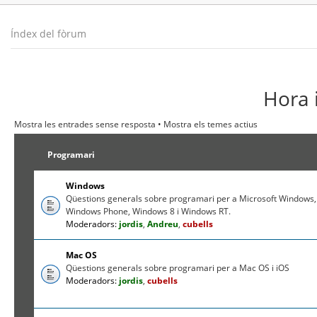
Índex del fòrum
Hora 
Mostra les entrades sense resposta
•
Mostra els temes actius
Programari
Windows
Qüestions generals sobre programari per a Microsoft Windows,
Windows Phone, Windows 8 i Windows RT.
Moderadors:
jordis
,
Andreu
,
cubells
Mac OS
Qüestions generals sobre programari per a Mac OS i iOS
Moderadors:
jordis
,
cubells