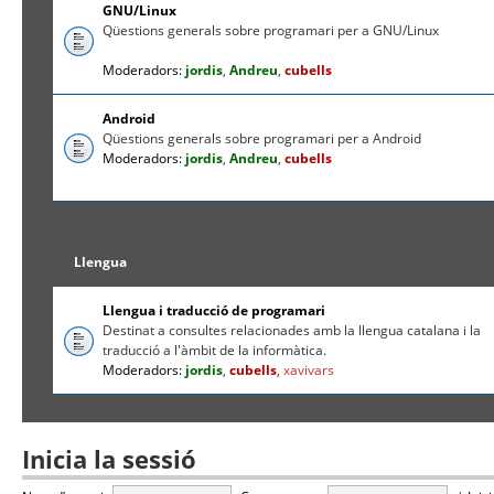
GNU/Linux
Qüestions generals sobre programari per a GNU/Linux
Moderadors:
jordis
,
Andreu
,
cubells
Android
Qüestions generals sobre programari per a Android
Moderadors:
jordis
,
Andreu
,
cubells
Llengua
Llengua i traducció de programari
Destinat a consultes relacionades amb la llengua catalana i la
traducció a l'àmbit de la informàtica.
Moderadors:
jordis
,
cubells
,
xavivars
Inicia la sessió