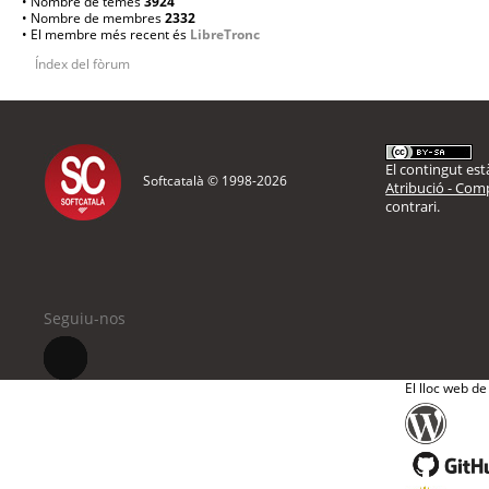
• Nombre de temes
3924
• Nombre de membres
2332
• El membre més recent és
LibreTronc
Índex del fòrum
El contingut està
Softcatalà © 1998-
2026
Atribució - Comp
contrari.
Seguiu-nos
El lloc web de