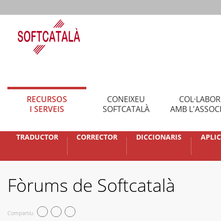
RECURSOS
CONEIXEU
COL·LABO
I SERVEIS
SOFTCATALÀ
AMB L'ASSOC
TRADUCTOR
CORRECTOR
DICCIONARIS
APLI
Fòrums de Softcatalà
Compartiu