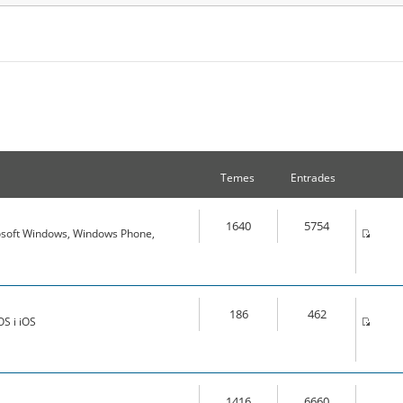
Temes
Entrades
1640
5754
osoft Windows, Windows Phone,
186
462
S i iOS
1416
6660