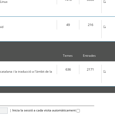
Linux
49
216
oid
Temes
Entrades
636
2171
atalana i la traducció a l'àmbit de la
|
Inicia la sessió a cada visita automàticament