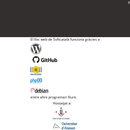
P
El lloc web de Softcatalà funciona gràcies a
entre altre programari lliure.
Hostatjat a: