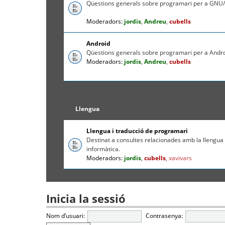
Qüestions generals sobre programari per a GNU/
Moderadors:
jordis
,
Andreu
,
cubells
Android
Qüestions generals sobre programari per a Andr
Moderadors:
jordis
,
Andreu
,
cubells
Llengua
Llengua i traducció de programari
Destinat a consultes relacionades amb la llengua c
informàtica.
Moderadors:
jordis
,
cubells
,
xavivars
Inicia la sessió
Nom d’usuari:
Contrasenya: