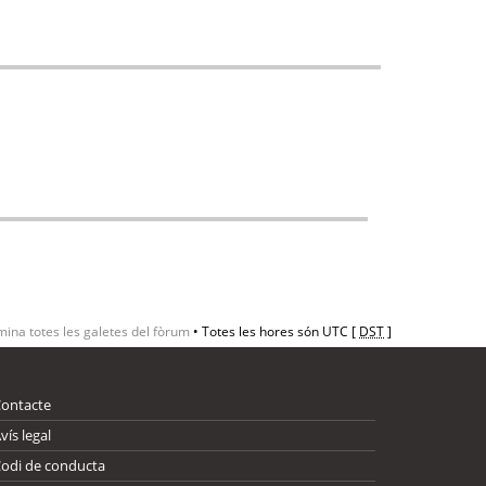
mina totes les galetes del fòrum
• Totes les hores són UTC [
DST
]
Contacte
vís legal
odi de conducta