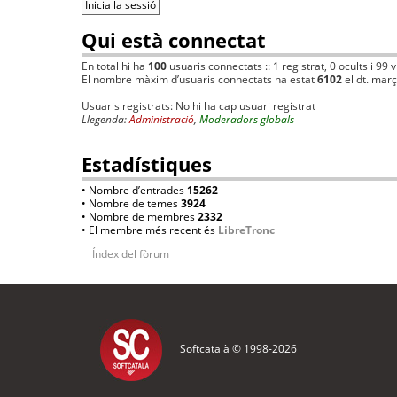
Qui està connectat
En total hi ha
100
usuaris connectats :: 1 registrat, 0 ocults i 99 
El nombre màxim d’usuaris connectats ha estat
6102
el dt. mar
Usuaris registrats: No hi ha cap usuari registrat
Llegenda:
Administració
,
Moderadors globals
Estadístiques
• Nombre d’entrades
15262
• Nombre de temes
3924
• Nombre de membres
2332
• El membre més recent és
LibreTronc
Índex del fòrum
Softcatalà © 1998-
2026