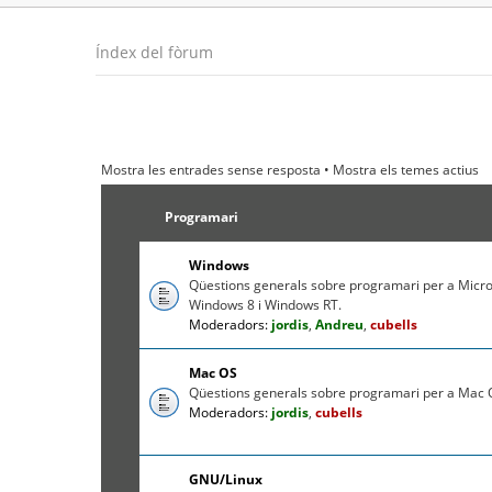
Índex del fòrum
Mostra les entrades sense resposta
•
Mostra els temes actius
Programari
Windows
Qüestions generals sobre programari per a Micr
Windows 8 i Windows RT.
Moderadors:
jordis
,
Andreu
,
cubells
Mac OS
Qüestions generals sobre programari per a Mac O
Moderadors:
jordis
,
cubells
GNU/Linux