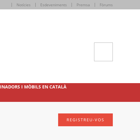
Notícies
Esdeveniments
Premsa
Fòrums
INADORS I MÒBILS EN CATALÀ
REGISTREU-VOS