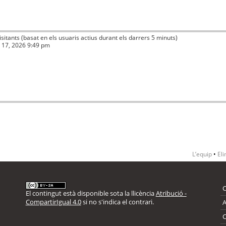
visitants (basat en els usuaris actius durant els darrers 5 minuts)
ç 17, 2026 9:49 pm
L’equip
•
Eli
El contingut està disponible sota la llicència
Atribució -
CompartirIgual 4.0
si no s'indica el contrari.
A
C