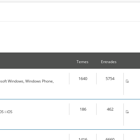
Temes
Entrades
1640
5754
osoft Windows, Windows Phone,
186
462
S i iOS
1416
6660