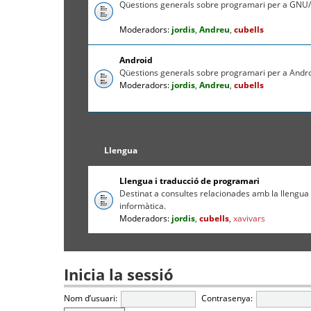
Qüestions generals sobre programari per a GNU/
Moderadors:
jordis
,
Andreu
,
cubells
Android
Qüestions generals sobre programari per a Andr
Moderadors:
jordis
,
Andreu
,
cubells
Llengua
Llengua i traducció de programari
Destinat a consultes relacionades amb la llengua c
informàtica.
Moderadors:
jordis
,
cubells
,
xavivars
Inicia la sessió
Nom d’usuari:
Contrasenya: