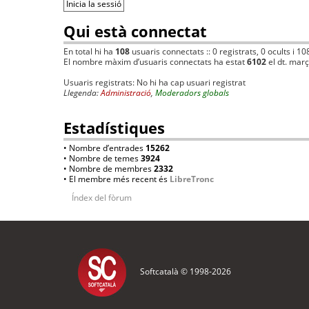
Qui està connectat
En total hi ha
108
usuaris connectats :: 0 registrats, 0 ocults i 10
El nombre màxim d’usuaris connectats ha estat
6102
el dt. mar
Usuaris registrats: No hi ha cap usuari registrat
Llegenda:
Administració
,
Moderadors globals
Estadístiques
• Nombre d’entrades
15262
• Nombre de temes
3924
• Nombre de membres
2332
• El membre més recent és
LibreTronc
Índex del fòrum
Softcatalà © 1998-
2026