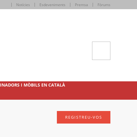
Notícies
Esdeveniments
Premsa
Fòrums
INADORS I MÒBILS EN CATALÀ
REGISTREU-VOS