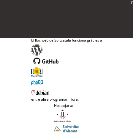
P
El lloc web de Softcatalà funciona gràcies a
entre altre programari lliure.
Hostatjat a: