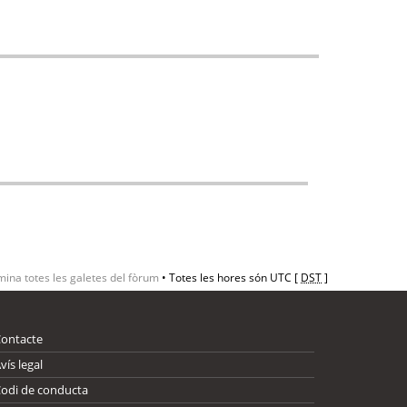
mina totes les galetes del fòrum
• Totes les hores són UTC [
DST
]
Contacte
vís legal
odi de conducta