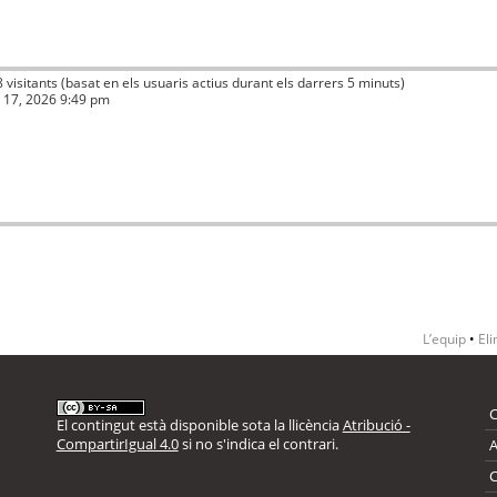
8 visitants (basat en els usuaris actius durant els darrers 5 minuts)
ç 17, 2026 9:49 pm
L’equip
•
Eli
El contingut està disponible sota la llicència
Atribució -
CompartirIgual 4.0
si no s'indica el contrari.
A
C