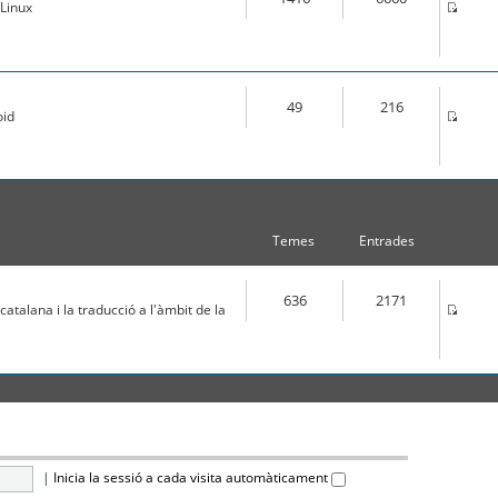
Linux
49
216
oid
Temes
Entrades
636
2171
atalana i la traducció a l'àmbit de la
|
Inicia la sessió a cada visita automàticament