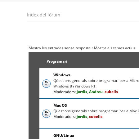
Índex del fòrum
Mostra les entrades sense resposta
•
Mostra els temes actius
Programari
Windows
Qüestions generals sobre programari per a Micr
Windows 8 i Windows RT.
Moderadors:
jordis
,
Andreu
,
cubells
Mac OS
Qüestions generals sobre programari per a Mac O
Moderadors:
jordis
,
cubells
GNU/Linux