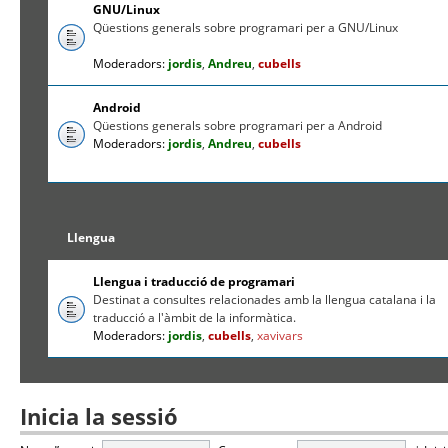
GNU/Linux
Qüestions generals sobre programari per a GNU/Linux
Moderadors:
jordis
,
Andreu
,
cubells
Android
Qüestions generals sobre programari per a Android
Moderadors:
jordis
,
Andreu
,
cubells
Llengua
Llengua i traducció de programari
Destinat a consultes relacionades amb la llengua catalana i la
traducció a l'àmbit de la informàtica.
Moderadors:
jordis
,
cubells
,
xavivars
Inicia la sessió