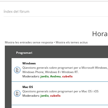
Índex del fòrum
Hora 
Mostra les entrades sense resposta
•
Mostra els temes actius
Programari
Windows
Qüestions generals sobre programari per a Microsoft Windows,
Windows Phone, Windows 8 i Windows RT.
Moderadors:
jordis
,
Andreu
,
cubells
Mac OS
Qüestions generals sobre programari per a Mac OS i iOS
Moderadors:
jordis
,
cubells