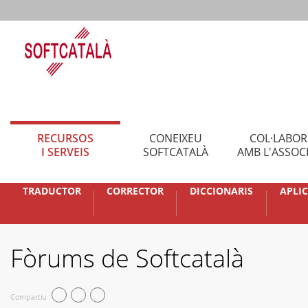
RECURSOS
CONEIXEU
COL·LABO
I SERVEIS
SOFTCATALÀ
AMB L'ASSOC
TRADUCTOR
CORRECTOR
DICCIONARIS
APLI
Fòrums de Softcatalà
Compartiu