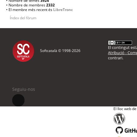
• Nombre de temes
3924
• Nombre de membres
2332
• El membre més recent és
LibreTronc
Índex del fòrum
El contingut està
Softcatalà © 1998-
2026
Atribució - Comp
contrari.
Seguiu-nos
El lloc web de