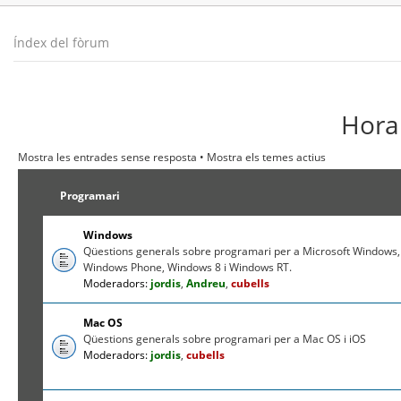
Índex del fòrum
Hora 
Mostra les entrades sense resposta
•
Mostra els temes actius
Programari
Windows
Qüestions generals sobre programari per a Microsoft Windows,
Windows Phone, Windows 8 i Windows RT.
Moderadors:
jordis
,
Andreu
,
cubells
Mac OS
Qüestions generals sobre programari per a Mac OS i iOS
Moderadors:
jordis
,
cubells