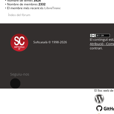
• Nombre de temes
3924
• Nombre de membres
2332
• El membre més recent és
LibreTronc
Índex del fòrum
El contingut està
Softcatalà © 1998-
2026
Atribució - Comp
contrari.
Seguiu-nos
El lloc web de