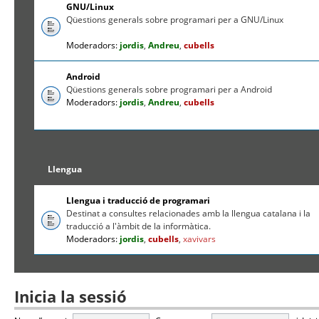
GNU/Linux
Qüestions generals sobre programari per a GNU/Linux
Moderadors:
jordis
,
Andreu
,
cubells
Android
Qüestions generals sobre programari per a Android
Moderadors:
jordis
,
Andreu
,
cubells
Llengua
Llengua i traducció de programari
Destinat a consultes relacionades amb la llengua catalana i la
traducció a l'àmbit de la informàtica.
Moderadors:
jordis
,
cubells
,
xavivars
Inicia la sessió