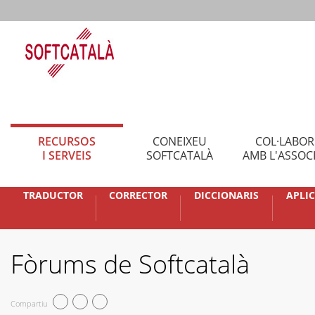
RECURSOS
CONEIXEU
COL·LABO
I SERVEIS
SOFTCATALÀ
AMB L'ASSOC
TRADUCTOR
CORRECTOR
DICCIONARIS
APLI
Fòrums de Softcatalà
Compartiu