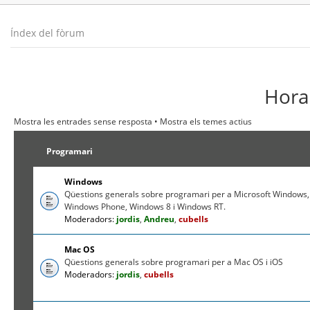
Índex del fòrum
Hora 
Mostra les entrades sense resposta
•
Mostra els temes actius
Programari
Windows
Qüestions generals sobre programari per a Microsoft Windows,
Windows Phone, Windows 8 i Windows RT.
Moderadors:
jordis
,
Andreu
,
cubells
Mac OS
Qüestions generals sobre programari per a Mac OS i iOS
Moderadors:
jordis
,
cubells