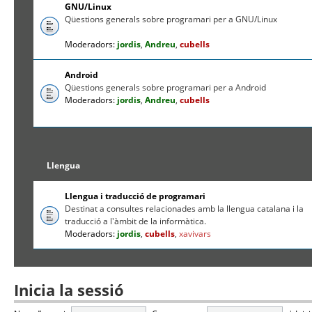
GNU/Linux
Qüestions generals sobre programari per a GNU/Linux
Moderadors:
jordis
,
Andreu
,
cubells
Android
Qüestions generals sobre programari per a Android
Moderadors:
jordis
,
Andreu
,
cubells
Llengua
Llengua i traducció de programari
Destinat a consultes relacionades amb la llengua catalana i la
traducció a l'àmbit de la informàtica.
Moderadors:
jordis
,
cubells
,
xavivars
Inicia la sessió