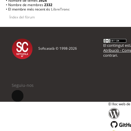
• Nombre de temes
3924
• Nombre de membres
2332
• El membre més recent és
LibreTronc
Índex del fòrum
El contingut està
Softcatalà © 1998-
2026
Atribució - Comp
contrari.
Seguiu-nos
El lloc web de