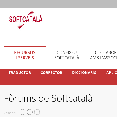
RECURSOS
CONEIXEU
COL·LABO
I SERVEIS
SOFTCATALÀ
AMB L'ASSOC
TRADUCTOR
CORRECTOR
DICCIONARIS
APLI
Fòrums de Softcatalà
Compartiu