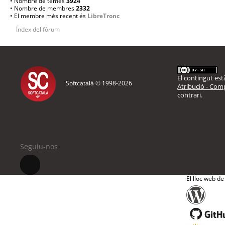
• Nombre de temes
3924
• Nombre de membres
2332
• El membre més recent és
LibreTronc
Índex del fòrum
El contingut està
Softcatalà © 1998-
2026
Atribució - Comp
contrari.
Seguiu-nos
El lloc web de