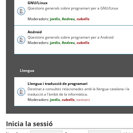
GNU/Linux
Qüestions generals sobre programari per a GNU/Linux
Moderadors:
jordis
,
Andreu
,
cubells
Android
Qüestions generals sobre programari per a Android
Moderadors:
jordis
,
Andreu
,
cubells
Llengua
Llengua i traducció de programari
Destinat a consultes relacionades amb la llengua catalana i la
traducció a l'àmbit de la informàtica.
Moderadors:
jordis
,
cubells
,
xavivars
Inicia la sessió