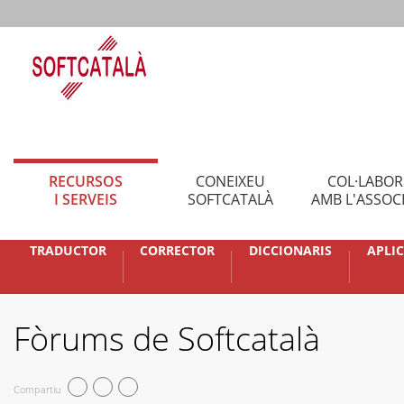
RECURSOS
CONEIXEU
COL·LABO
I SERVEIS
SOFTCATALÀ
AMB L'ASSOC
TRADUCTOR
CORRECTOR
DICCIONARIS
APLI
Fòrums de Softcatalà
Compartiu