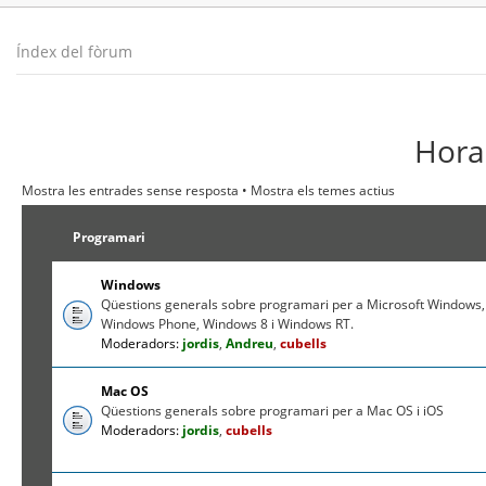
Índex del fòrum
Hora 
Mostra les entrades sense resposta
•
Mostra els temes actius
Programari
Windows
Qüestions generals sobre programari per a Microsoft Windows,
Windows Phone, Windows 8 i Windows RT.
Moderadors:
jordis
,
Andreu
,
cubells
Mac OS
Qüestions generals sobre programari per a Mac OS i iOS
Moderadors:
jordis
,
cubells