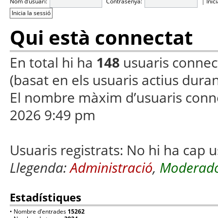
Nom d’usuari:
Contrasenya:
|
Inic
Qui està connectat
En total hi ha
148
usuaris connecta
(basat en els usuaris actius duran
El nombre màxim d’usuaris conn
2026 9:49 pm
Usuaris registrats: No hi ha cap u
Llegenda:
Administració
,
Moderado
Estadístiques
• Nombre d’entrades
15262