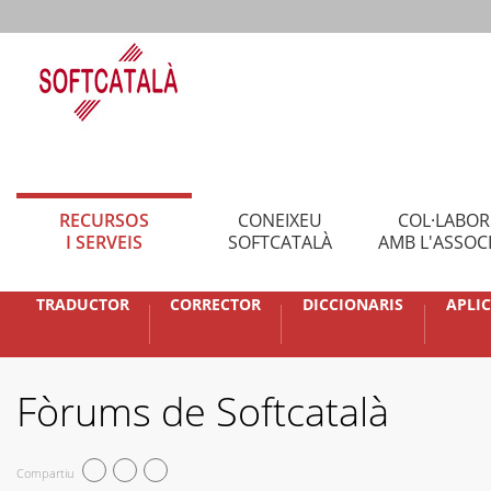
RECURSOS
CONEIXEU
COL·LABO
I SERVEIS
SOFTCATALÀ
AMB L'ASSOC
TRADUCTOR
CORRECTOR
DICCIONARIS
APLI
Fòrums de Softcatalà
Compartiu