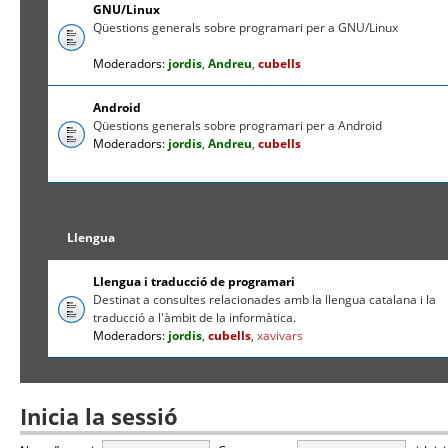
GNU/Linux
Qüestions generals sobre programari per a GNU/Linux
Moderadors:
jordis
,
Andreu
,
cubells
Android
Qüestions generals sobre programari per a Android
Moderadors:
jordis
,
Andreu
,
cubells
Llengua
Llengua i traducció de programari
Destinat a consultes relacionades amb la llengua catalana i la
traducció a l'àmbit de la informàtica.
Moderadors:
jordis
,
cubells
,
xavivars
Inicia la sessió