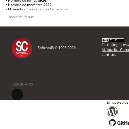
• Nombre de temes
3924
• Nombre de membres
2332
• El membre més recent és
LibreTronc
Índex del fòrum
El contingut està
Softcatalà © 1998-
2026
Atribució - Comp
contrari.
Seguiu-nos
El lloc web de