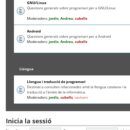
GNU/Linux
Qüestions generals sobre programari per a GNU/Linux
Moderadors:
jordis
,
Andreu
,
cubells
Android
Qüestions generals sobre programari per a Android
Moderadors:
jordis
,
Andreu
,
cubells
Llengua
Llengua i traducció de programari
Destinat a consultes relacionades amb la llengua catalana i la
traducció a l'àmbit de la informàtica.
Moderadors:
jordis
,
cubells
,
xavivars
Inicia la sessió