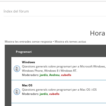
Índex del fòrum
Hora 
Mostra les entrades sense resposta
•
Mostra els temes actius
Programari
Windows
Qüestions generals sobre programari per a Microsoft Windows,
Windows Phone, Windows 8 i Windows RT.
Moderadors:
jordis
,
Andreu
,
cubells
Mac OS
Qüestions generals sobre programari per a Mac OS i iOS
Moderadors:
jordis
,
cubells