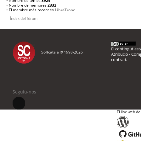
• Nombre de temes
3924
• Nombre de membres
2332
• El membre més recent és
LibreTronc
Índex del fòrum
El contingut està
Softcatalà © 1998-
2026
Atribució - Comp
contrari.
Seguiu-nos
El lloc web de