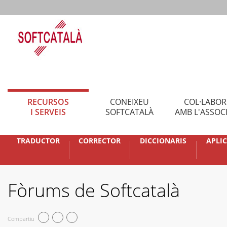
RECURSOS
CONEIXEU
COL·LABO
I SERVEIS
SOFTCATALÀ
AMB L'ASSOC
TRADUCTOR
CORRECTOR
DICCIONARIS
APLI
Fòrums de Softcatalà
Compartiu