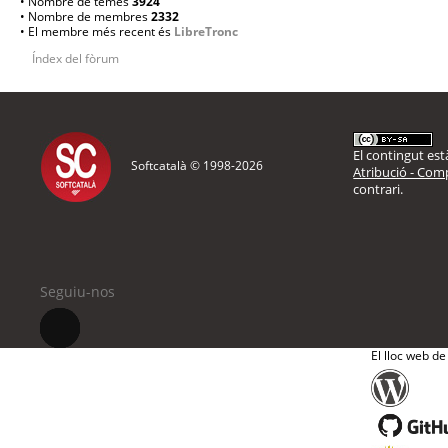
• Nombre de temes
3924
• Nombre de membres
2332
• El membre més recent és
LibreTronc
Índex del fòrum
El contingut està
Softcatalà © 1998-
2026
Atribució - Comp
contrari.
Seguiu-nos
El lloc web de