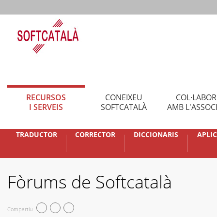
RECURSOS
CONEIXEU
COL·LABO
I SERVEIS
SOFTCATALÀ
AMB L'ASSOC
TRADUCTOR
CORRECTOR
DICCIONARIS
APLI
Fòrums de Softcatalà
Compartiu