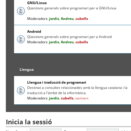
GNU/Linux
Qüestions generals sobre programari per a GNU/Linux
Moderadors:
jordis
,
Andreu
,
cubells
Android
Qüestions generals sobre programari per a Android
Moderadors:
jordis
,
Andreu
,
cubells
Llengua
Llengua i traducció de programari
Destinat a consultes relacionades amb la llengua catalana i la
traducció a l'àmbit de la informàtica.
Moderadors:
jordis
,
cubells
,
xavivars
Inicia la sessió