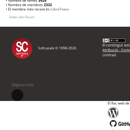
• Nombre de temes
3924
• Nombre de membres
2332
• El membre més recent és
LibreTronc
Índex del fòrum
El contingut està
Softcatalà © 1998-
2026
Atribució - Comp
contrari.
Seguiu-nos
El lloc web de