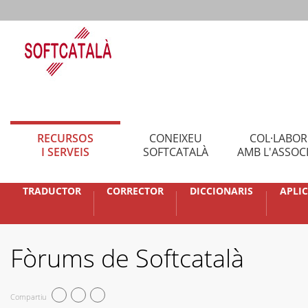
RECURSOS
CONEIXEU
COL·LABO
I SERVEIS
SOFTCATALÀ
AMB L'ASSOC
TRADUCTOR
CORRECTOR
DICCIONARIS
APLI
Fòrums de Softcatalà
Compartiu