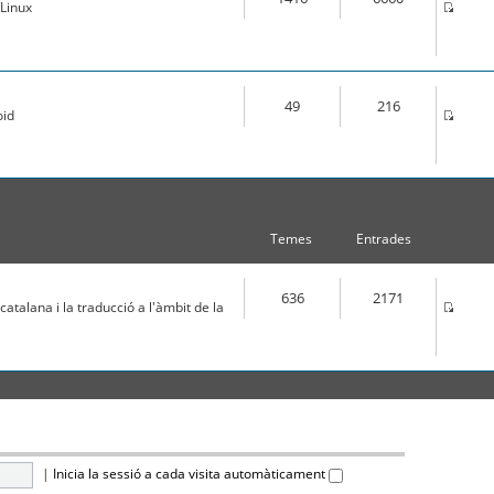
Linux
49
216
oid
Temes
Entrades
636
2171
atalana i la traducció a l'àmbit de la
|
Inicia la sessió a cada visita automàticament