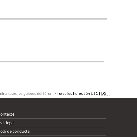
mina totes les galetes del fòrum
• Totes les hores són UTC [
DST
]
Contacte
vís legal
odi de conducta