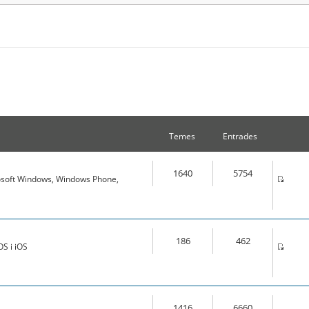
Temes
Entrades
1640
5754
osoft Windows, Windows Phone,
186
462
S i iOS
1416
6660