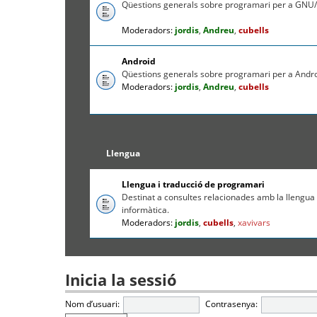
Qüestions generals sobre programari per a GNU/
Moderadors:
jordis
,
Andreu
,
cubells
Android
Qüestions generals sobre programari per a Andr
Moderadors:
jordis
,
Andreu
,
cubells
Llengua
Llengua i traducció de programari
Destinat a consultes relacionades amb la llengua c
informàtica.
Moderadors:
jordis
,
cubells
,
xavivars
Inicia la sessió
Nom d’usuari:
Contrasenya: