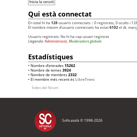
Qui està connectat
En total hi ha
128
usuaris connectats :: 0 registrats, 0 ocults i 12
El nombre màxim d’usuaris connectats ha estat
6102
el dt. mar
Usuaris registrats: No hi ha cap usuari registrat
Llegenda:
Administració
,
Moderadors globals
Estadístiques
• Nombre d’entrades
15262
• Nombre de temes
3924
• Nombre de membres
2332
• El membre més recent és
LibreTronc
Índex del fòrum
Softcatalà © 1998-
2026