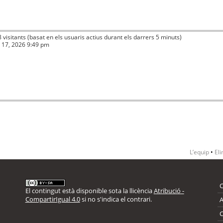
8 visitants (basat en els usuaris actius durant els darrers 5 minuts)
ç 17, 2026 9:49 pm
L’equip
•
Eli
El contingut està disponible sota la llicència
Atribució -
CompartirIgual 4.0
si no s'indica el contrari.
A
C