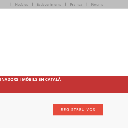
Notícies
Esdeveniments
Premsa
Fòrums
INADORS I MÒBILS EN CATALÀ
REGISTREU-VOS