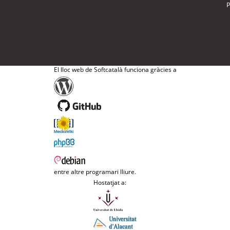
P
El lloc web de Softcatalà funciona gràcies a
entre altre programari lliure.
Hostatjat a: