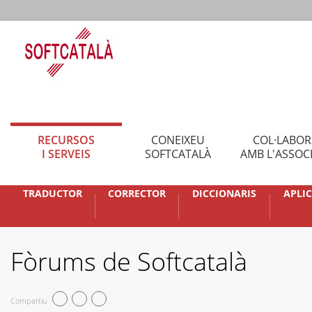
RECURSOS
CONEIXEU
COL·LABO
I SERVEIS
SOFTCATALÀ
AMB L'ASSOC
TRADUCTOR
CORRECTOR
DICCIONARIS
APLI
Fòrums de Softcatalà
Compartiu