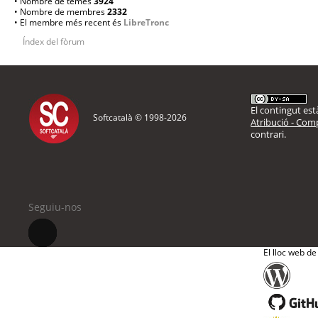
• Nombre de temes
3924
• Nombre de membres
2332
• El membre més recent és
LibreTronc
Índex del fòrum
El contingut està
Softcatalà © 1998-
2026
Atribució - Comp
contrari.
Seguiu-nos
El lloc web de