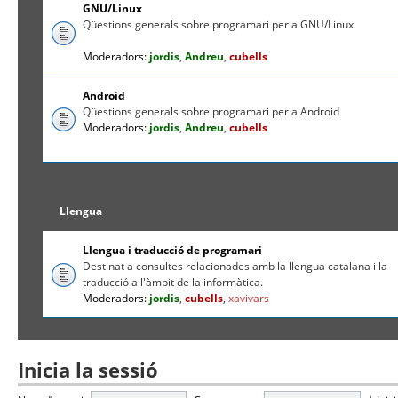
GNU/Linux
Qüestions generals sobre programari per a GNU/Linux
Moderadors:
jordis
,
Andreu
,
cubells
Android
Qüestions generals sobre programari per a Android
Moderadors:
jordis
,
Andreu
,
cubells
Llengua
Llengua i traducció de programari
Destinat a consultes relacionades amb la llengua catalana i la
traducció a l'àmbit de la informàtica.
Moderadors:
jordis
,
cubells
,
xavivars
Inicia la sessió