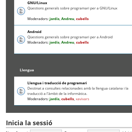
GNU/Linux
Qüestions generals sobre programari per a GNU/Linux
Moderadors:
jordis
,
Andreu
,
cubells
Android
Qüestions generals sobre programari per a Android
Moderadors:
jordis
,
Andreu
,
cubells
Llengua
Llengua i traducció de programari
Destinat a consultes relacionades amb la llengua catalana i la
traducció a l'àmbit de la informàtica.
Moderadors:
jordis
,
cubells
,
xavivars
Inicia la sessió