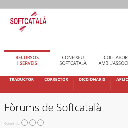
RECURSOS
CONEIXEU
COL·LABO
I SERVEIS
SOFTCATALÀ
AMB L'ASSOC
TRADUCTOR
CORRECTOR
DICCIONARIS
APLI
Fòrums de Softcatalà
Compartiu