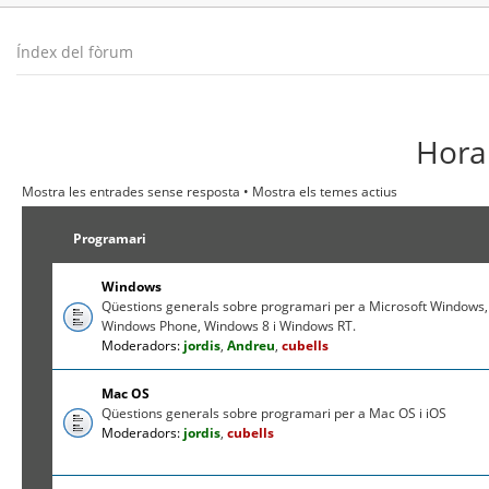
Índex del fòrum
Hora 
Mostra les entrades sense resposta
•
Mostra els temes actius
Programari
Windows
Qüestions generals sobre programari per a Microsoft Windows,
Windows Phone, Windows 8 i Windows RT.
Moderadors:
jordis
,
Andreu
,
cubells
Mac OS
Qüestions generals sobre programari per a Mac OS i iOS
Moderadors:
jordis
,
cubells