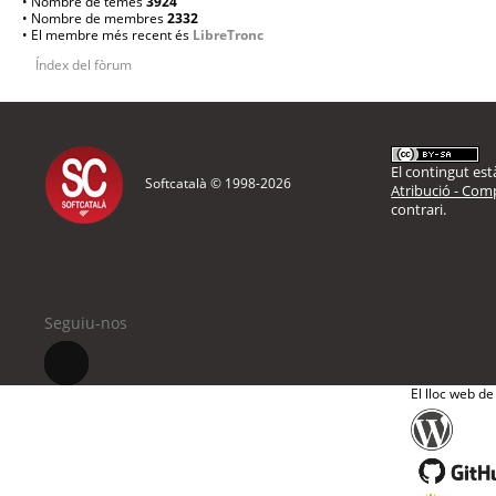
• Nombre de temes
3924
• Nombre de membres
2332
• El membre més recent és
LibreTronc
Índex del fòrum
El contingut està
Softcatalà © 1998-
2026
Atribució - Comp
contrari.
Seguiu-nos
El lloc web de