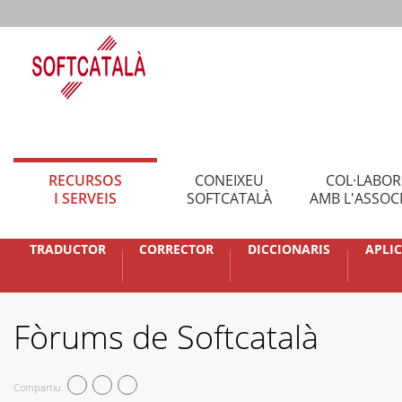
RECURSOS
CONEIXEU
COL·LABO
I SERVEIS
SOFTCATALÀ
AMB L'ASSOC
TRADUCTOR
CORRECTOR
DICCIONARIS
APLI
Fòrums de Softcatalà
Compartiu