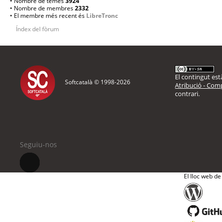
• Nombre de temes
3924
• Nombre de membres
2332
• El membre més recent és
LibreTronc
Índex del fòrum
El contingut està
Softcatalà © 1998-
2026
Atribució - Comp
contrari.
Seguiu-nos
El lloc web de