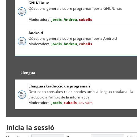
GNU/Linux
Qüestions generals sobre programari per a GNU/Linux
Moderadors:
jordis
,
Andreu
,
cubells
Android
Qüestions generals sobre programari per a Android
Moderadors:
jordis
,
Andreu
,
cubells
Llengua
Llengua i traducció de programari
Destinat a consultes relacionades amb la llengua catalana i la
traducció a l'àmbit de la informàtica.
Moderadors:
jordis
,
cubells
,
xavivars
Inicia la sessió