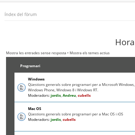
Índex del fòrum
Hora 
Mostra les entrades sense resposta
•
Mostra els temes actius
Programari
Windows
Qüestions generals sobre programari per a Microsoft Windows,
Windows Phone, Windows 8 i Windows RT.
Moderadors:
jordis
,
Andreu
,
cubells
Mac OS
Qüestions generals sobre programari per a Mac OS i iOS
Moderadors:
jordis
,
cubells