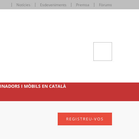
Notícies
Esdeveniments
Premsa
Fòrums
INADORS I MÒBILS EN CATALÀ
REGISTREU-VOS