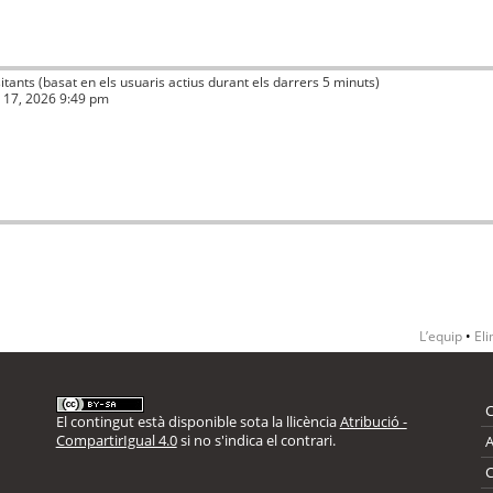
isitants (basat en els usuaris actius durant els darrers 5 minuts)
ç 17, 2026 9:49 pm
L’equip
•
Eli
El contingut està disponible sota la llicència
Atribució -
CompartirIgual 4.0
si no s'indica el contrari.
A
C