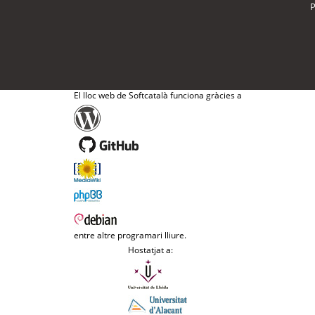
P
El lloc web de Softcatalà funciona gràcies a
entre altre programari lliure.
Hostatjat a: