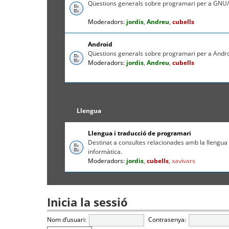
Qüestions generals sobre programari per a GNU/
Moderadors:
jordis
,
Andreu
,
cubells
Android
Qüestions generals sobre programari per a Andr
Moderadors:
jordis
,
Andreu
,
cubells
Llengua
Llengua i traducció de programari
Destinat a consultes relacionades amb la llengua c
informàtica.
Moderadors:
jordis
,
cubells
,
xavivars
Inicia la sessió
Nom d’usuari:
Contrasenya: