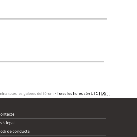
mina totes les galetes del fòrum
• Totes les hores són UTC [
DST
]
Contacte
vís legal
odi de conducta