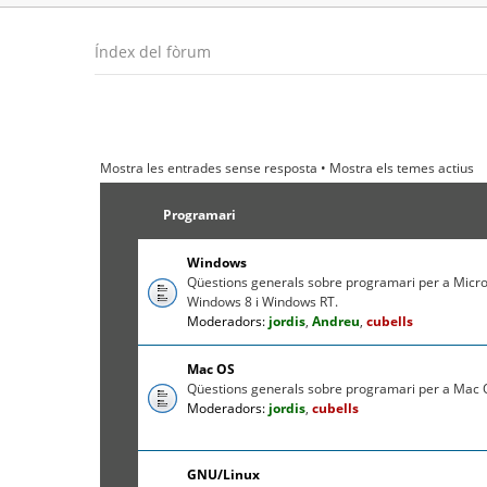
Índex del fòrum
Mostra les entrades sense resposta
•
Mostra els temes actius
Programari
Windows
Qüestions generals sobre programari per a Micr
Windows 8 i Windows RT.
Moderadors:
jordis
,
Andreu
,
cubells
Mac OS
Qüestions generals sobre programari per a Mac O
Moderadors:
jordis
,
cubells
GNU/Linux