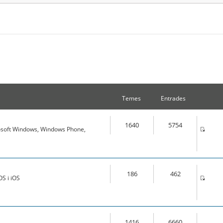
Temes
Entrades
1640
5754
osoft Windows, Windows Phone,
186
462
S i iOS
1416
6660