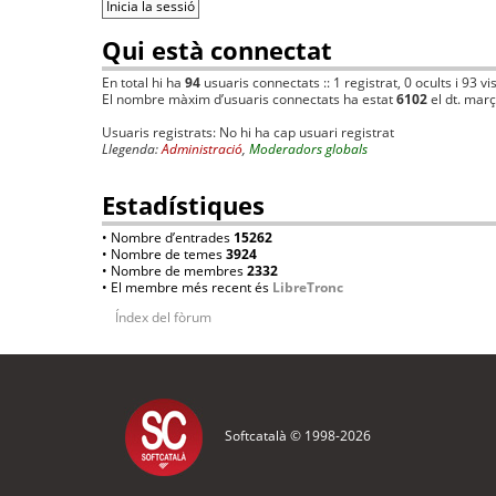
Qui està connectat
En total hi ha
94
usuaris connectats :: 1 registrat, 0 ocults i 93 v
El nombre màxim d’usuaris connectats ha estat
6102
el dt. mar
Usuaris registrats: No hi ha cap usuari registrat
Llegenda:
Administració
,
Moderadors globals
Estadístiques
• Nombre d’entrades
15262
• Nombre de temes
3924
• Nombre de membres
2332
• El membre més recent és
LibreTronc
Índex del fòrum
Softcatalà © 1998-
2026