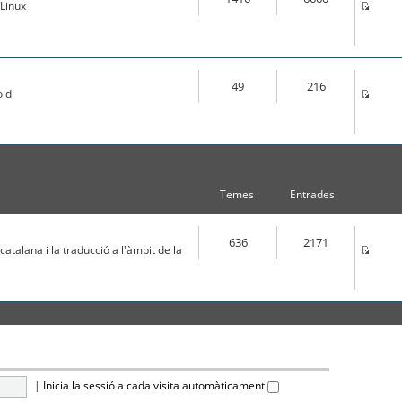
Linux
49
216
oid
Temes
Entrades
636
2171
atalana i la traducció a l'àmbit de la
|
Inicia la sessió a cada visita automàticament