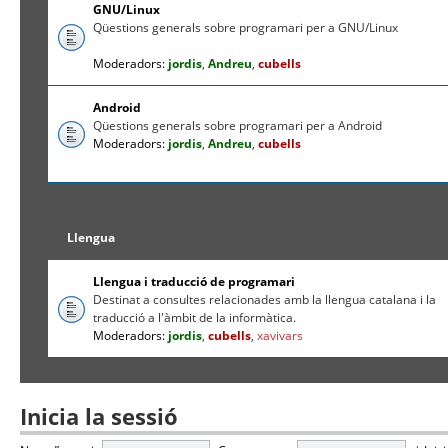
GNU/Linux
Qüestions generals sobre programari per a GNU/Linux
Moderadors:
jordis
,
Andreu
,
cubells
Android
Qüestions generals sobre programari per a Android
Moderadors:
jordis
,
Andreu
,
cubells
Llengua
Llengua i traducció de programari
Destinat a consultes relacionades amb la llengua catalana i la
traducció a l'àmbit de la informàtica.
Moderadors:
jordis
,
cubells
,
xavivars
Inicia la sessió