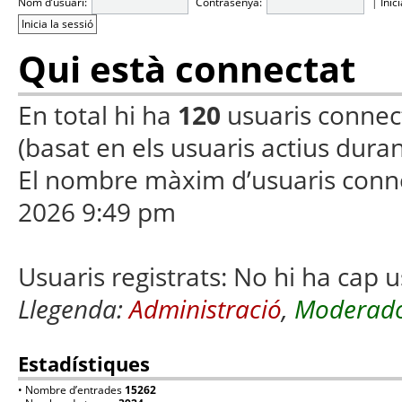
Nom d’usuari:
Contrasenya:
|
Inic
Qui està connectat
En total hi ha
120
usuaris connecta
(basat en els usuaris actius duran
El nombre màxim d’usuaris conn
2026 9:49 pm
Usuaris registrats: No hi ha cap u
Llegenda:
Administració
,
Moderado
Estadístiques
• Nombre d’entrades
15262