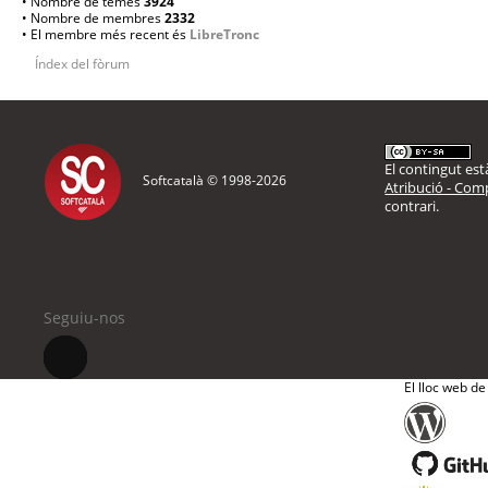
• Nombre de temes
3924
• Nombre de membres
2332
• El membre més recent és
LibreTronc
Índex del fòrum
El contingut està
Softcatalà © 1998-
2026
Atribució - Comp
contrari.
Seguiu-nos
El lloc web de