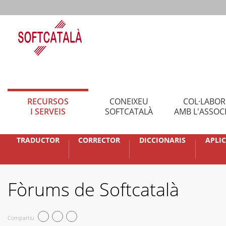
RECURSOS
CONEIXEU
COL·LABO
I SERVEIS
SOFTCATALÀ
AMB L'ASSOC
TRADUCTOR
CORRECTOR
DICCIONARIS
APLI
Fòrums de Softcatalà
Compartiu