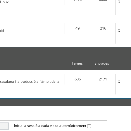
Linux
49
216
oid
Temes
Entrades
636
2171
atalana i la traducció a l'àmbit de la
|
Inicia la sessió a cada visita automàticament