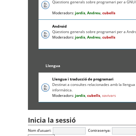
Qüestions generals sobre programari per a GNU/
Moderadors:
jordis
,
Andreu
,
cubells
Android
Qüestions generals sobre programari per a Andr
Moderadors:
jordis
,
Andreu
,
cubells
Llengua
Llengua i traducció de programari
Destinat a consultes relacionades amb la llengua c
informàtica.
Moderadors:
jordis
,
cubells
,
xavivars
Inicia la sessió
Nom d’usuari:
Contrasenya: