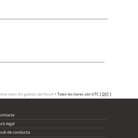
mina totes les galetes del fòrum
• Totes les hores són UTC [
DST
]
Contacte
vís legal
odi de conducta