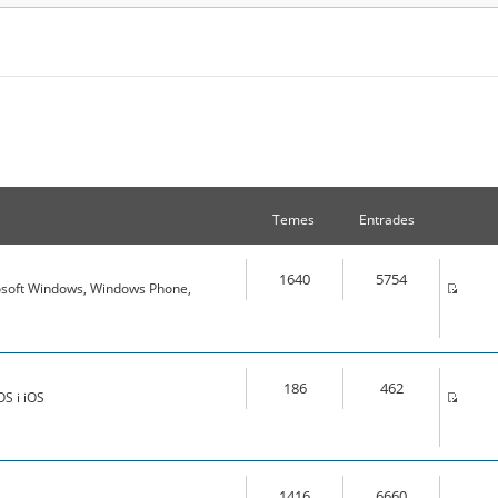
Temes
Entrades
1640
5754
osoft Windows, Windows Phone,
186
462
S i iOS
1416
6660