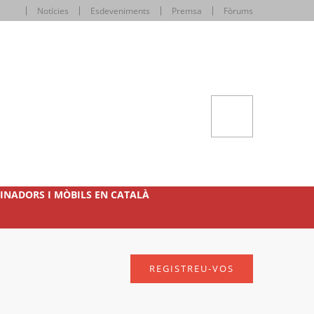
Notícies
Esdeveniments
Premsa
Fòrums
INADORS I MÒBILS EN CATALÀ
REGISTREU-VOS