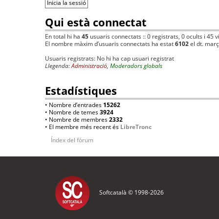
Qui està connectat
En total hi ha
45
usuaris connectats :: 0 registrats, 0 ocults i 45 
El nombre màxim d’usuaris connectats ha estat
6102
el dt. mar
Usuaris registrats: No hi ha cap usuari registrat
Llegenda:
Administració
,
Moderadors globals
Estadístiques
• Nombre d’entrades
15262
• Nombre de temes
3924
• Nombre de membres
2332
• El membre més recent és
LibreTronc
Índex del fòrum
Softcatalà © 1998-
2026