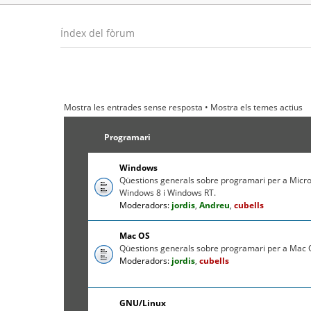
Índex del fòrum
Mostra les entrades sense resposta
•
Mostra els temes actius
Programari
Windows
Qüestions generals sobre programari per a Micr
Windows 8 i Windows RT.
Moderadors:
jordis
,
Andreu
,
cubells
Mac OS
Qüestions generals sobre programari per a Mac O
Moderadors:
jordis
,
cubells
GNU/Linux