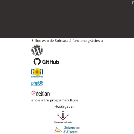
P
El lloc web de Softcatalà funciona gràcies a
entre altre programari lliure.
Hostatjat a: