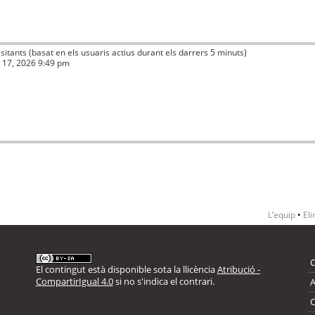
visitants (basat en els usuaris actius durant els darrers 5 minuts)
ç 17, 2026 9:49 pm
L’equip
•
Eli
El contingut està disponible sota la llicència
Atribució -
CompartirIgual 4.0
si no s'indica el contrari.
A
C