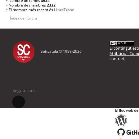
• Nombre de temes
3924
• Nombre de membres
2332
• El membre més recent és
LibreTronc
Índex del fòrum
El contingut està
Softcatalà © 1998-
2026
Atribució - Comp
contrari.
Seguiu-nos
El lloc web de