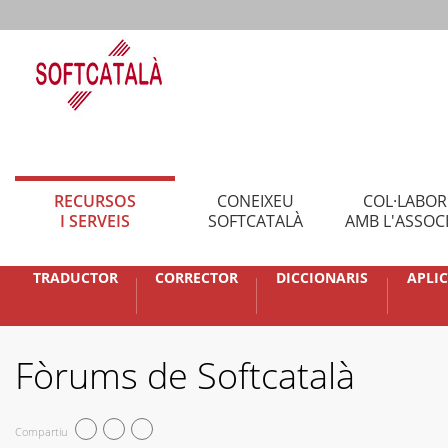
RECURSOS
CONEIXEU
COL·LABO
I SERVEIS
SOFTCATALÀ
AMB L'ASSOC
TRADUCTOR
CORRECTOR
DICCIONARIS
APLI
Fòrums de Softcatalà
Compartiu