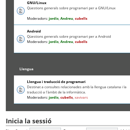
GNU/Linux
Qüestions generals sobre programari per a GNU/Linux
Moderadors:
jordis
,
Andreu
,
cubells
Android
Qüestions generals sobre programari per a Android
Moderadors:
jordis
,
Andreu
,
cubells
Llengua
Llengua i traducció de programari
Destinat a consultes relacionades amb la llengua catalana i la
traducció a l'àmbit de la informàtica.
Moderadors:
jordis
,
cubells
,
xavivars
Inicia la sessió