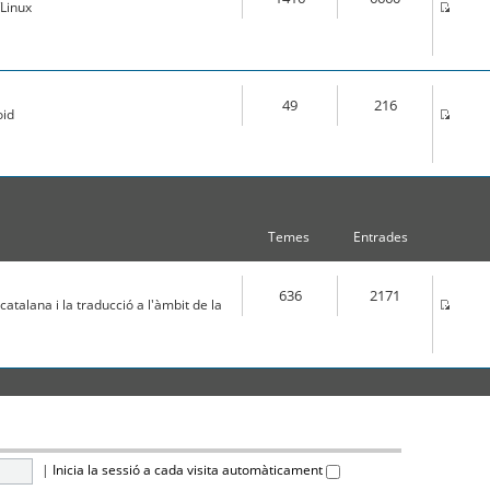
Linux
49
216
oid
Temes
Entrades
636
2171
atalana i la traducció a l'àmbit de la
|
Inicia la sessió a cada visita automàticament