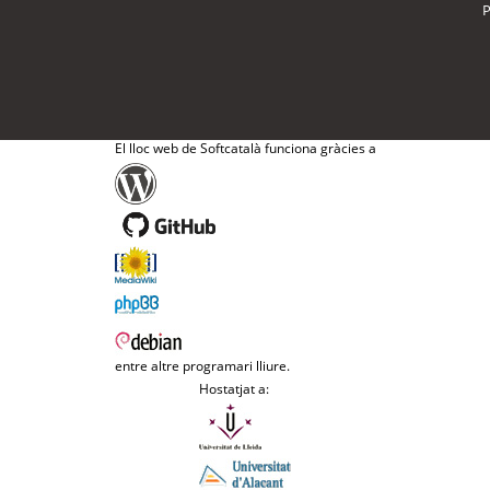
P
El lloc web de Softcatalà funciona gràcies a
entre altre programari lliure.
Hostatjat a: