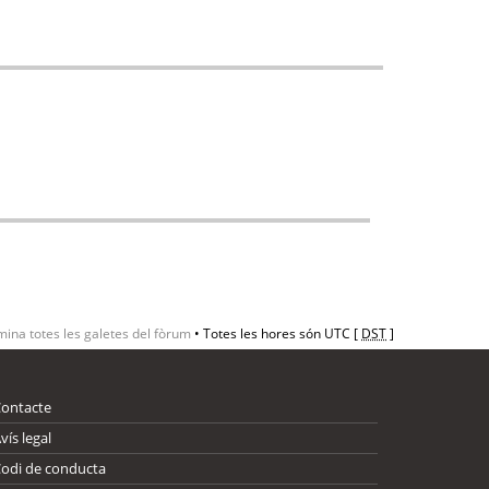
mina totes les galetes del fòrum
• Totes les hores són UTC [
DST
]
Contacte
vís legal
odi de conducta