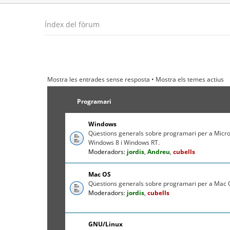
Índex del fòrum
Mostra les entrades sense resposta
•
Mostra els temes actius
Programari
Windows
Qüestions generals sobre programari per a Micr
Windows 8 i Windows RT.
Moderadors:
jordis
,
Andreu
,
cubells
Mac OS
Qüestions generals sobre programari per a Mac O
Moderadors:
jordis
,
cubells
GNU/Linux