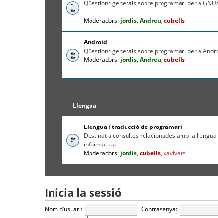
Qüestions generals sobre programari per a GNU/
Moderadors:
jordis
,
Andreu
,
cubells
Android
Qüestions generals sobre programari per a Andr
Moderadors:
jordis
,
Andreu
,
cubells
Llengua
Llengua i traducció de programari
Destinat a consultes relacionades amb la llengua c
informàtica.
Moderadors:
jordis
,
cubells
,
xavivars
Inicia la sessió
Nom d’usuari:
Contrasenya: