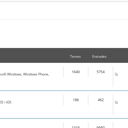
Temes
Entrades
1640
5754
osoft Windows, Windows Phone,
186
462
S i iOS
1416
6660