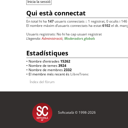
Qui està connectat
En total hi ha
147
usuaris connectats :: 1 registrat, 0 ocults i 146
El nombre màxim d’usuaris connectats ha estat
6102
el dt. mar
Usuaris registrats: No hi ha cap usuari registrat
Llegenda:
Administració
,
Moderadors globals
Estadístiques
• Nombre d’entrades
15262
• Nombre de temes
3924
• Nombre de membres
2332
• El membre més recent és
LibreTronc
Índex del fòrum
Softcatalà © 1998-
2026