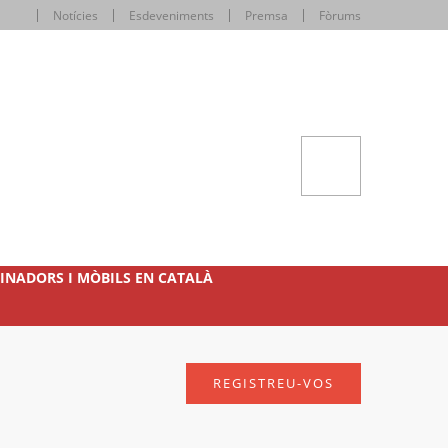
Notícies
Esdeveniments
Premsa
Fòrums
INADORS I MÒBILS EN CATALÀ
REGISTREU-VOS