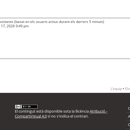
 visitants (basat en els usuaris actius durant els darrers 5 minuts)
ç 17, 2026 9:49 pm
L’equip
•
Eli
El contingut està disponible sota la llicència
Atribució -
CompartirIgual 4.0
si no s'indica el contrari.
A
C