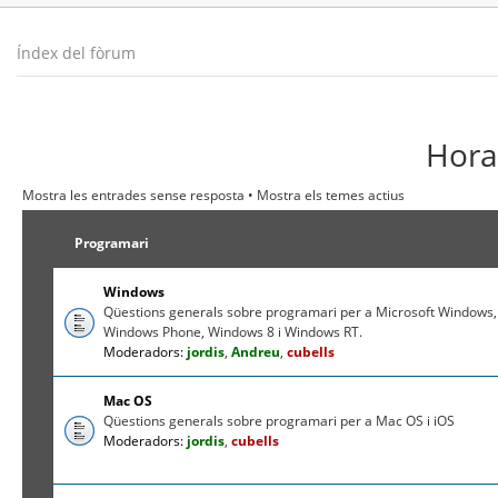
Índex del fòrum
Hora 
Mostra les entrades sense resposta
•
Mostra els temes actius
Programari
Windows
Qüestions generals sobre programari per a Microsoft Windows,
Windows Phone, Windows 8 i Windows RT.
Moderadors:
jordis
,
Andreu
,
cubells
Mac OS
Qüestions generals sobre programari per a Mac OS i iOS
Moderadors:
jordis
,
cubells