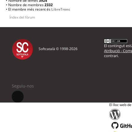
• Nombre de temes
3924
• Nombre de membres
2332
• El membre més recent és
LibreTronc
Índex del fòrum
El contingut està
Softcatalà © 1998-
2026
Atribució - Comp
contrari.
Seguiu-nos
El lloc web de