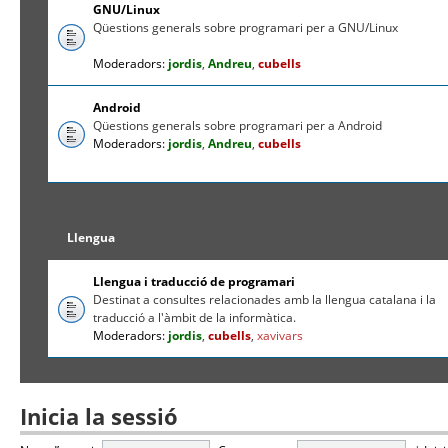
GNU/Linux
Qüestions generals sobre programari per a GNU/Linux
Moderadors:
jordis
,
Andreu
,
cubells
Android
Qüestions generals sobre programari per a Android
Moderadors:
jordis
,
Andreu
,
cubells
Llengua
Llengua i traducció de programari
Destinat a consultes relacionades amb la llengua catalana i la
traducció a l'àmbit de la informàtica.
Moderadors:
jordis
,
cubells
,
xavivars
Inicia la sessió