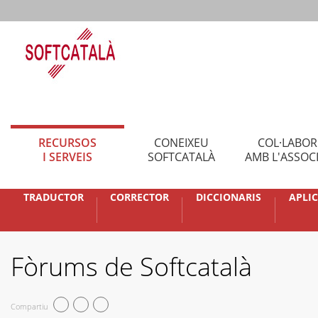
RECURSOS
CONEIXEU
COL·LABO
I SERVEIS
SOFTCATALÀ
AMB L'ASSOC
TRADUCTOR
CORRECTOR
DICCIONARIS
APLI
Fòrums de Softcatalà
Compartiu