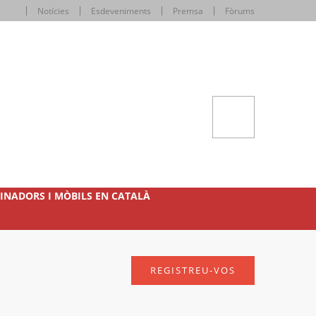
Notícies
Esdeveniments
Premsa
Fòrums
INADORS I MÒBILS EN CATALÀ
REGISTREU-VOS