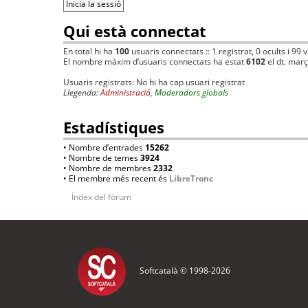
Qui està connectat
En total hi ha
100
usuaris connectats :: 1 registrat, 0 ocults i 99 
El nombre màxim d’usuaris connectats ha estat
6102
el dt. mar
Usuaris registrats: No hi ha cap usuari registrat
Llegenda:
Administració
,
Moderadors globals
Estadístiques
• Nombre d’entrades
15262
• Nombre de temes
3924
• Nombre de membres
2332
• El membre més recent és
LibreTronc
Índex del fòrum
Softcatalà © 1998-
2026