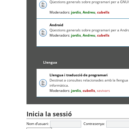
Qüestions generals sobre programari per a GNU/
Moderadors:
jordis
,
Andreu
,
cubells
Android
Qüestions generals sobre programari per a Andr
Moderadors:
jordis
,
Andreu
,
cubells
Llengua
Llengua i traducció de programari
Destinat a consultes relacionades amb la llengua c
informàtica.
Moderadors:
jordis
,
cubells
,
xavivars
Inicia la sessió
Nom d’usuari:
Contrasenya: