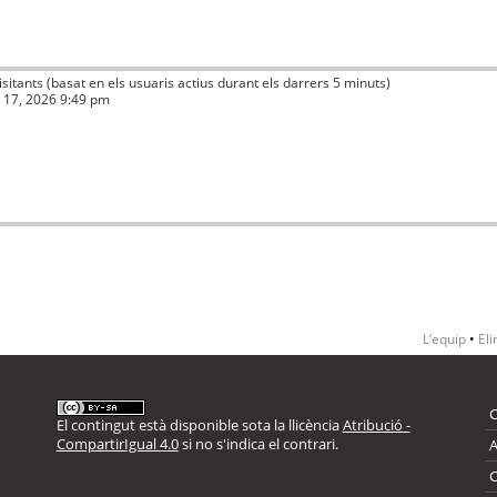
visitants (basat en els usuaris actius durant els darrers 5 minuts)
ç 17, 2026 9:49 pm
L’equip
•
Eli
El contingut està disponible sota la llicència
Atribució -
CompartirIgual 4.0
si no s'indica el contrari.
A
C