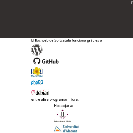
P
El lloc web de Softcatalà funciona gràcies a
entre altre programari lliure.
Hostatjat a: