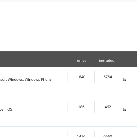
Temes
Entrades
1640
5754
osoft Windows, Windows Phone,
186
462
S i iOS
1416
6660