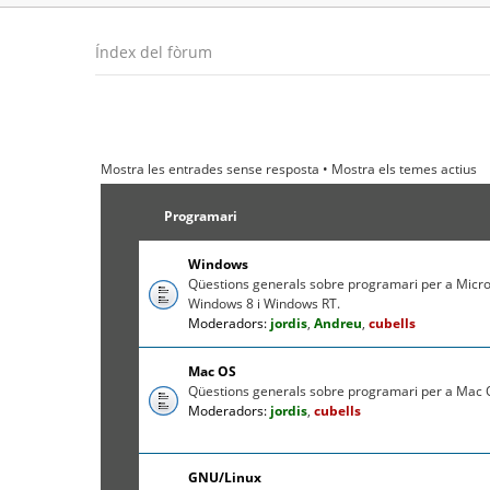
Índex del fòrum
Mostra les entrades sense resposta
•
Mostra els temes actius
Programari
Windows
Qüestions generals sobre programari per a Micr
Windows 8 i Windows RT.
Moderadors:
jordis
,
Andreu
,
cubells
Mac OS
Qüestions generals sobre programari per a Mac O
Moderadors:
jordis
,
cubells
GNU/Linux