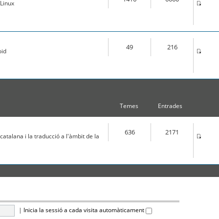
Linux
49
216
oid
Temes
Entrades
636
2171
atalana i la traducció a l'àmbit de la
|
Inicia la sessió a cada visita automàticament