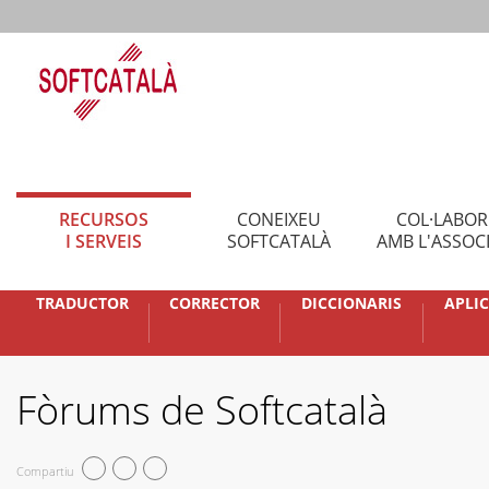
RECURSOS
CONEIXEU
COL·LABO
I SERVEIS
SOFTCATALÀ
AMB L'ASSOC
TRADUCTOR
CORRECTOR
DICCIONARIS
APLI
Fòrums de Softcatalà
Compartiu