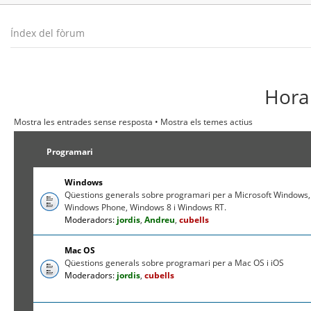
Índex del fòrum
Hora 
Mostra les entrades sense resposta
•
Mostra els temes actius
Programari
Windows
Qüestions generals sobre programari per a Microsoft Windows,
Windows Phone, Windows 8 i Windows RT.
Moderadors:
jordis
,
Andreu
,
cubells
Mac OS
Qüestions generals sobre programari per a Mac OS i iOS
Moderadors:
jordis
,
cubells