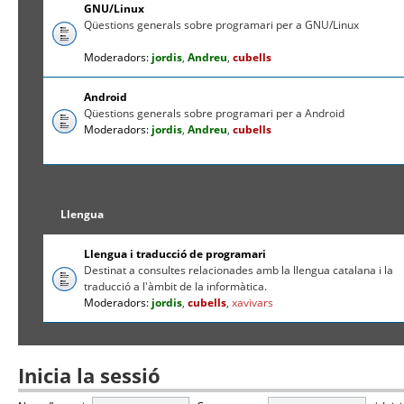
GNU/Linux
Qüestions generals sobre programari per a GNU/Linux
Moderadors:
jordis
,
Andreu
,
cubells
Android
Qüestions generals sobre programari per a Android
Moderadors:
jordis
,
Andreu
,
cubells
Llengua
Llengua i traducció de programari
Destinat a consultes relacionades amb la llengua catalana i la
traducció a l'àmbit de la informàtica.
Moderadors:
jordis
,
cubells
,
xavivars
Inicia la sessió