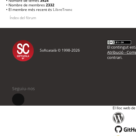
• Nombre de temes
3924
• Nombre de membres
2332
• El membre més recent és
LibreTronc
Índex del fòrum
El contingut està
Softcatalà © 1998-
2026
Atribució - Comp
contrari.
Seguiu-nos
El lloc web de