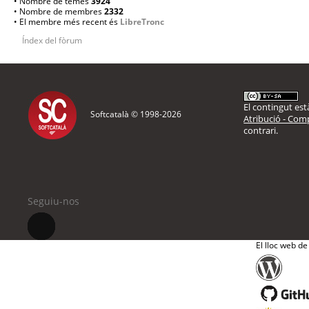
• Nombre de temes
3924
• Nombre de membres
2332
• El membre més recent és
LibreTronc
Índex del fòrum
El contingut està
Softcatalà © 1998-
2026
Atribució - Comp
contrari.
Seguiu-nos
El lloc web de