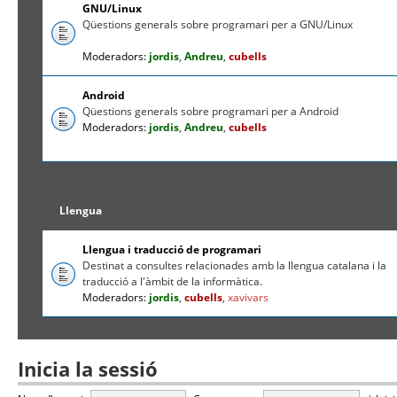
GNU/Linux
Qüestions generals sobre programari per a GNU/Linux
Moderadors:
jordis
,
Andreu
,
cubells
Android
Qüestions generals sobre programari per a Android
Moderadors:
jordis
,
Andreu
,
cubells
Llengua
Llengua i traducció de programari
Destinat a consultes relacionades amb la llengua catalana i la
traducció a l'àmbit de la informàtica.
Moderadors:
jordis
,
cubells
,
xavivars
Inicia la sessió