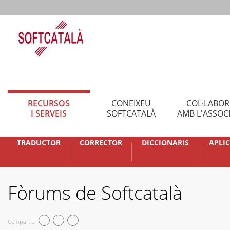
RECURSOS
CONEIXEU
COL·LABO
I SERVEIS
SOFTCATALÀ
AMB L'ASSOC
TRADUCTOR
CORRECTOR
DICCIONARIS
APLI
Fòrums de Softcatalà
Compartiu