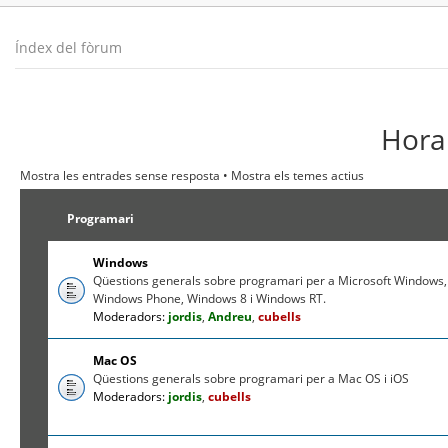
Índex del fòrum
Hora 
Mostra les entrades sense resposta
•
Mostra els temes actius
Programari
Windows
Qüestions generals sobre programari per a Microsoft Windows,
Windows Phone, Windows 8 i Windows RT.
Moderadors:
jordis
,
Andreu
,
cubells
Mac OS
Qüestions generals sobre programari per a Mac OS i iOS
Moderadors:
jordis
,
cubells