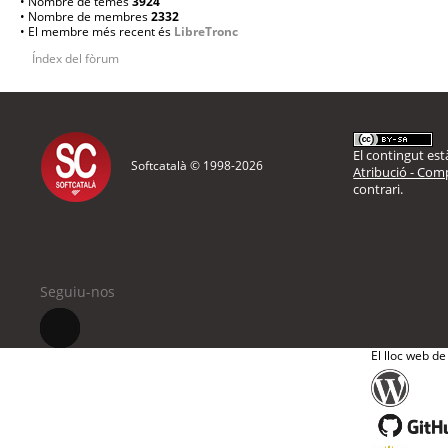
• Nombre de temes
3924
• Nombre de membres
2332
• El membre més recent és
LibreTronc
Índex del fòrum
El contingut està
Softcatalà © 1998-
2026
Atribució - Comp
contrari.
Seguiu-nos
El lloc web de