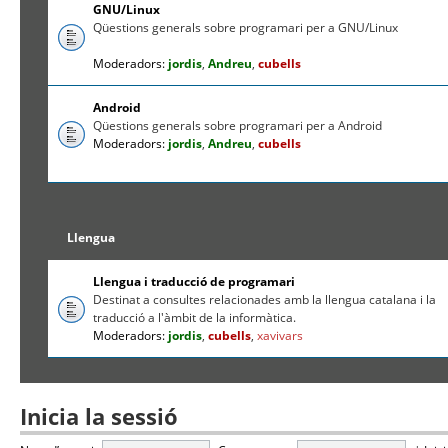
GNU/Linux
Qüestions generals sobre programari per a GNU/Linux
Moderadors:
jordis
,
Andreu
,
cubells
Android
Qüestions generals sobre programari per a Android
Moderadors:
jordis
,
Andreu
,
cubells
Llengua
Llengua i traducció de programari
Destinat a consultes relacionades amb la llengua catalana i la
traducció a l'àmbit de la informàtica.
Moderadors:
jordis
,
cubells
,
xavivars
Inicia la sessió