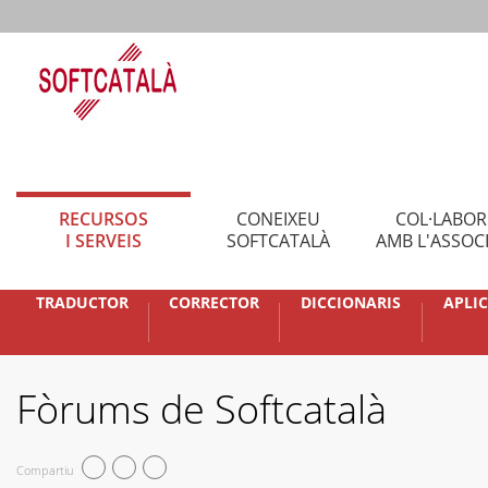
RECURSOS
CONEIXEU
COL·LABO
I SERVEIS
SOFTCATALÀ
AMB L'ASSOC
TRADUCTOR
CORRECTOR
DICCIONARIS
APLI
Fòrums de Softcatalà
Compartiu